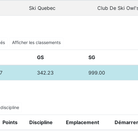
Ski Quebec
Club De Ski Owl'
tés
Afficher les classements
GS
SG
7
342.23
999.00
discipline
Points
Discipline
Emplacement
Démarrer 