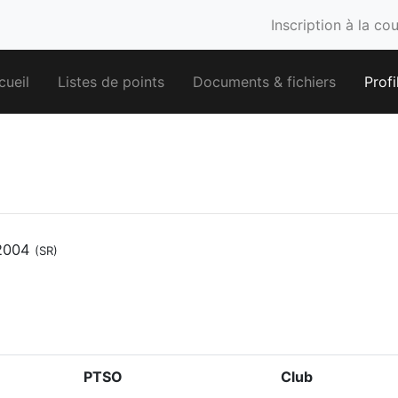
Inscription à la co
cueil
Listes de points
Documents & fichiers
Profi
2004
(SR)
PTSO
Club