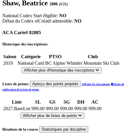
Shaw, Beatrice
2006
(U21)
National Codex Start éligible:
NO
Début du Codex réCréatif admissible:
NO
ACA Carte# 82885
Historique des inscriptions:
Saison
Catégorie
PTSO
Club
2019
National Card
BC Alpine
Whistler Mountain Ski Club
Afficher plus d'historique des inscriptions
Listes de points:
Aperçu des points projetés
Afficher les classements
Dates de
publication de la liste de points
Liste
SL
GS
SG
DH
AC
2027.BaseList
999.00
999.00
999.00
999.00
999.00
Afficher plus de listes de points
Résultats de la course
Statistiques par discipline