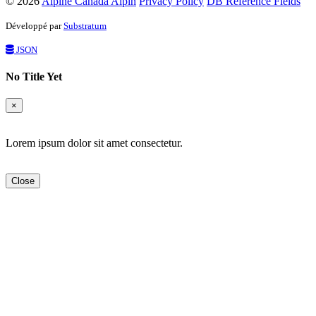
© 2026
Alpine Canada Alpin
Privacy Policy
DB Reference Fields
Développé par
Substratum
JSON
No Title Yet
×
Lorem ipsum dolor sit amet consectetur.
Close