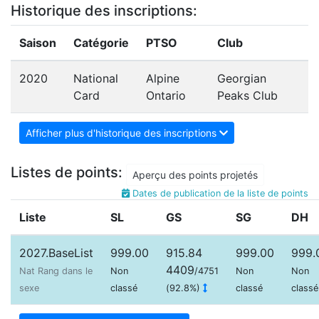
Historique des inscriptions:
Saison
Catégorie
PTSO
Club
2020
National
Alpine
Georgian
Card
Ontario
Peaks Club
Afficher plus d'historique des inscriptions
Listes de points:
Aperçu des points projetés
Dates de publication de la liste de points
Liste
SL
GS
SG
DH
2027.BaseList
999.00
915.84
999.00
999.
4409
Nat Rang dans le
Non
/4751
Non
Non
sexe
classé
(92.8%)
classé
classé