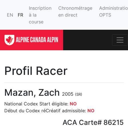
Inscription
Chronométrage
Administrati
EN
FR
à la
en direct
OPTS
course
Profil Racer
Mazan, Zach
2005
(SR)
National Codex Start éligible:
NO
Début du Codex réCréatif admissible:
NO
ACA Carte# 86215