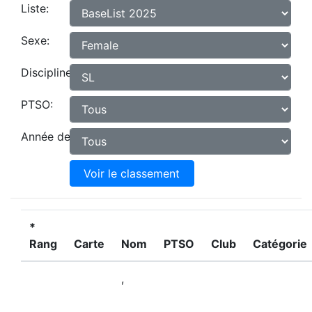
Liste:
Sexe:
Discipline:
PTSO:
Année de naissance:
Voir le classement
*
Rang
Carte
Nom
PTSO
Club
Catégorie
,