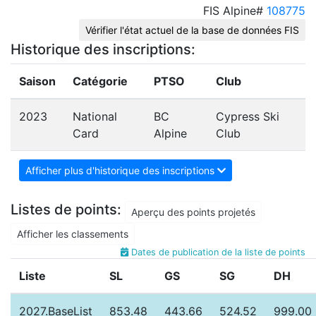
FIS Alpine#
108775
Vérifier l'état actuel de la base de données FIS
Historique des inscriptions:
Saison
Catégorie
PTSO
Club
2023
National
BC
Cypress Ski
Card
Alpine
Club
Afficher plus d'historique des inscriptions
Listes de points:
Aperçu des points projetés
Afficher les classements
Dates de publication de la liste de points
Liste
SL
GS
SG
DH
2027.BaseList
853.48
443.66
524.52
999.00