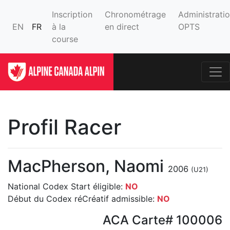
Inscription
Chronométrage
Administrati
EN
FR
à la
en direct
OPTS
course
Profil Racer
MacPherson, Naomi
2006
(U21)
National Codex Start éligible:
NO
Début du Codex réCréatif admissible:
NO
ACA Carte# 100006