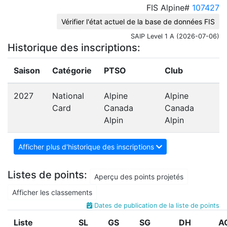
FIS Alpine#
107427
Vérifier l'état actuel de la base de données FIS
SAIP Level 1 A (2026-07-06)
Historique des inscriptions:
Saison
Catégorie
PTSO
Club
2027
National
Alpine
Alpine
Card
Canada
Canada
Alpin
Alpin
Afficher plus d'historique des inscriptions
Listes de points:
Aperçu des points projetés
Afficher les classements
Dates de publication de la liste de points
Liste
SL
GS
SG
DH
A