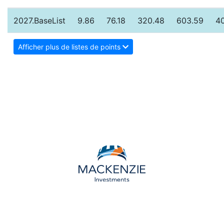
2027.BaseList
9.86
76.18
320.48
603.59
40
Afficher plus de listes de points