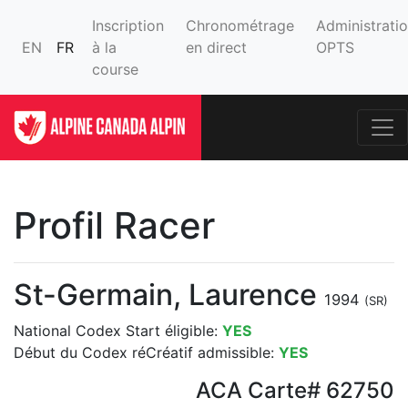
Inscription
Chronométrage
Administrati
EN
FR
à la
en direct
OPTS
course
Profil Racer
St-Germain, Laurence
1994
(SR)
National Codex Start éligible:
YES
Début du Codex réCréatif admissible:
YES
ACA Carte# 62750