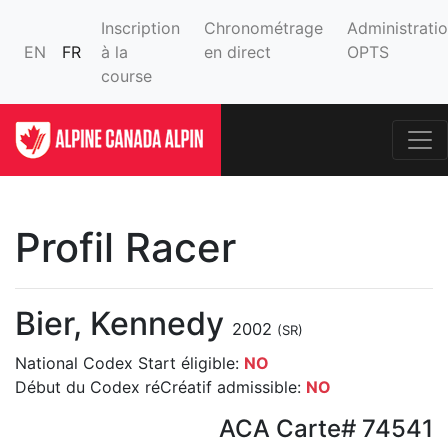
Inscription
Chronométrage
Administrati
EN
FR
à la
en direct
OPTS
course
Profil Racer
Bier, Kennedy
2002
(SR)
National Codex Start éligible:
NO
Début du Codex réCréatif admissible:
NO
ACA Carte# 74541