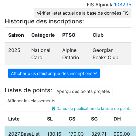
FIS Alpine#
108295
Vérifier l'état actuel de la base de données FIS
Historique des inscriptions:
Saison
Catégorie
PTSO
Club
2025
National
Alpine
Georgian
Card
Ontario
Peaks Club
Afficher plus d'historique des inscriptions
Listes de points:
Aperçu des points projetés
Afficher les classements
Dates de publication de la liste de points
Liste
SL
GS
SG
DH
2027.BaseList
130.16
170.03
329.71
999.00