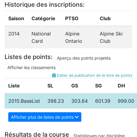
Historique des inscriptions:
Saison
Catégorie
PTSO
Club
2014
National
Alpine
Alpine Ski
Card
Ontario
Club
Listes de points:
Aperçu des points projetés
Afficher les classements
Dates de publication de la liste de points
Liste
SL
GS
SG
DH
2015.BaseList
398.23
303.64
601.39
999.00
Afficher plus de listes de points
Résultats de la course
Statistiques par discipline