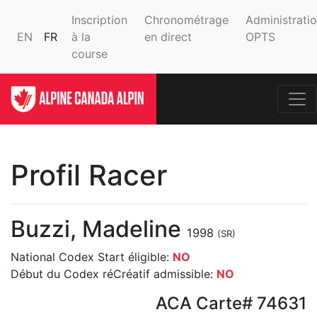
Inscription
Chronométrage
Administrati
EN
FR
à la
en direct
OPTS
course
Profil Racer
Buzzi, Madeline
1998
(SR)
National Codex Start éligible:
NO
Début du Codex réCréatif admissible:
NO
ACA Carte# 74631