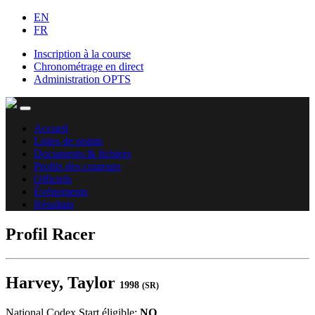
EN
FR
Inscription à la course
Chronométrage en direct
Administration OPTS
Accueil
Listes de points
Documents & fichiers
Profils des coureurs
Officiels
Événements
Résultats
Profil Racer
Harvey, Taylor
1998
(SR)
National Codex Start éligible:
NO