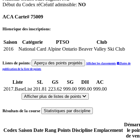
Début du Codex réCréatif admissible:
NO
ACA Carte# 75009
Historique des inscriptions:
Saison
Catégorie
PTSO
Club
2016
National Card
Alpine Ontario
Beaver Valley Ski Club
Listes de points:
Aperçu des points projetés
Afficher les classements
Dates de
publication de la liste de points
Liste
SL
GS
SG
DH
AC
2017.BaseList
201.81
223.62
999.00
999.00
999.00
Afficher plus de listes de points
Résultats de la course
Statistiques par discipline
Démarr
Codex
Saison
Date
Rang
Points
Discipline
Emplacement
le poi
de ven