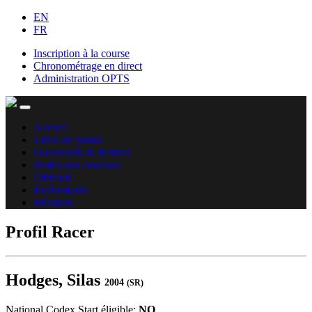
EN
FR
Inscription à la course
Chronométrage en direct
Administration OPTS
Accueil
Listes de points
Documents & fichiers
Profils des coureurs
Officiels
Événements
Résultats
Profil Racer
Hodges, Silas
2004
(SR)
National Codex Start éligible:
NO