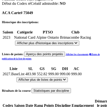
Début du Codex réCréatif admissible:
NO
ACA Carte# 75049
Historique des inscriptions:
Saison
Catégorie
PTSO
Club
2023
National Card
Alpine Ontario
Brimacombe Racing
Afficher plus d'historique des inscriptions
Listes de points:
Aperçu des points projetés
Afficher les classements
Dates de
publication de la liste de points
Liste
SL
GS
SG
DH
AC
2027.BaseList
483.98
552.82
999.00
999.00
999.00
Afficher plus de listes de points
Résultats de la course
Statistiques par discipline
Démarr
Codex
Saison
Date
Rang
Points
Discipline
Emplacement
le poi