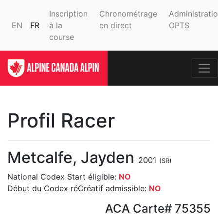
Inscription
Chronométrage
Administrati
EN
FR
à la
en direct
OPTS
course
Profil Racer
Metcalfe, Jayden
2001
(SR)
National Codex Start éligible:
NO
Début du Codex réCréatif admissible:
NO
ACA Carte# 75355