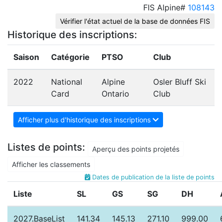
FIS Alpine#
108143
Vérifier l'état actuel de la base de données FIS
Historique des inscriptions:
Saison
Catégorie
PTSO
Club
2022
National
Alpine
Osler Bluff Ski
Card
Ontario
Club
Afficher plus d'historique des inscriptions
Listes de points:
Aperçu des points projetés
Afficher les classements
Dates de publication de la liste de points
Liste
SL
GS
SG
DH
2027.BaseList
141.34
145.13
271.10
999.00