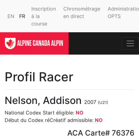
Inscription
Chronométrage
Administrati
EN
FR
à la
en direct
OPTS
course
Profil Racer
Nelson, Addison
2007
(U21)
National Codex Start éligible:
NO
Début du Codex réCréatif admissible:
NO
ACA Carte# 76376