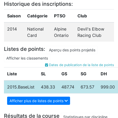
Historique des inscriptions:
Saison
Catégorie
PTSO
Club
2014
National
Alpine
Devil's Elbow
Card
Ontario
Racing Club
Listes de points:
Aperçu des points projetés
Afficher les classements
Dates de publication de la liste de points
Liste
SL
GS
SG
DH
2015.BaseList
438.33
487.74
673.57
999.00
Afficher plus de listes de points
Résultats de la course
Statistiques par discipline