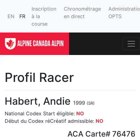
Inscription
Chronométrage
Administrati
EN
FR
à la
en direct
OPTS
course
Profil Racer
Habert, Andie
1999
(SR)
National Codex Start éligible:
NO
Début du Codex réCréatif admissible:
NO
ACA Carte# 76476