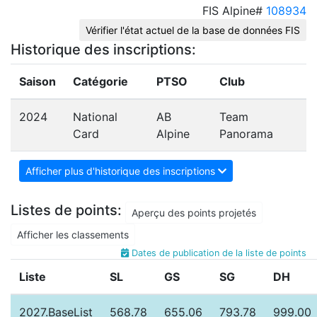
FIS Alpine#
108934
Vérifier l'état actuel de la base de données FIS
Historique des inscriptions:
Saison
Catégorie
PTSO
Club
2024
National
AB
Team
Card
Alpine
Panorama
Afficher plus d'historique des inscriptions
Listes de points:
Aperçu des points projetés
Afficher les classements
Dates de publication de la liste de points
Liste
SL
GS
SG
DH
2027.BaseList
568.78
655.06
793.78
999.00