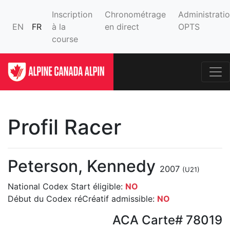
Inscription
Chronométrage
Administrati
EN
FR
à la
en direct
OPTS
course
Profil Racer
Peterson, Kennedy
2007
(U21)
National Codex Start éligible:
NO
Début du Codex réCréatif admissible:
NO
ACA Carte# 78019