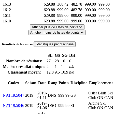
1613
629.88
368.42
482.78
999.00
999.00
1612
629.88
999.00
482.78
999.00
999.00
1611
629.88
999.00
999.00
999.00
999.00
1610
629.88
999.00
999.00
999.00
999.00
Afficher plus de listes de points
Afficher moins de listes de points
Résultats de la course
Statistiques par discipline
SL
GS
SG
DH
Nombre de résultats:
27
28
10
0
Meilleur résultat unique:
2
1
1
n/a
Classement moyen:
12.8
9.5
10.9
n/a
Codex
Saison
Date
Rang
Points
Discipline
Emplacement
2019-
Osler Bluff Ski
NAT19.5047
2019
DNS
999.99
GS
01-11
Club ON CAN
2019-
Alpine Ski
NAT19.5046
2019
DSQ
999.99
SL
01-06
Club ON CAN
2018-