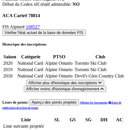
Début du Codex réCréatif admissible:
NO
ACA Carte# 78814
FIS Alpine#
108527
Vérifier l'état actuel de la base de données FIS
Historique des inscriptions:
Saison
Catégorie
PTSO
Club
2020
National Card
Alpine Ontario
Toronto Ski Club
2019
National Card
Alpine Ontario
Toronto Ski Club
2018
National Card
Alpine Ontario
Devil's Glen Country Club
Afficher plus d'historique des inscriptions
Afficher moins d'historique d'enregistrement
Listes de points:
Aperçu des points projetés
Afficher les classements
Dates de
publication de la liste de points
Liste
SL
GS
SG
DH
AC
Liste suivante projetée