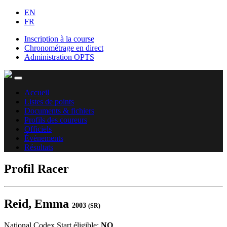
EN
FR
Inscription à la course
Chronométrage en direct
Administration OPTS
Accueil
Listes de points
Documents & fichiers
Profils des coureurs
Officiels
Événements
Résultats
Profil Racer
Reid, Emma
2003
(SR)
National Codex Start éligible:
NO