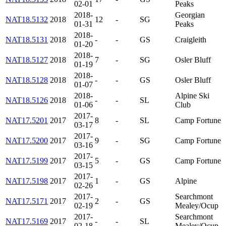
02-01
Peaks
2018-
Georgian
NAT18.5132
2018
12
-
SG
01-31
Peaks
2018-
NAT18.5131
2018
-
-
GS
Craigleith
01-20
2018-
NAT18.5127
2018
7
-
SG
Osler Bluff
01-19
2018-
NAT18.5128
2018
-
-
GS
Osler Bluff
01-07
2018-
Alpine Ski
NAT18.5126
2018
-
-
SL
01-06
Club
2017-
NAT17.5201
2017
8
-
SL
Camp Fortune
03-17
2017-
NAT17.5200
2017
9
-
SG
Camp Fortune
03-16
2017-
NAT17.5199
2017
5
-
GS
Camp Fortune
03-15
2017-
NAT17.5198
2017
1
-
GS
Alpine
02-26
2017-
Searchmont
NAT17.5171
2017
2
-
GS
02-19
Mealey/Ocup
2017-
Searchmont
NAT17.5169
2017
-
-
SL
02-18
Mealey/Ocup