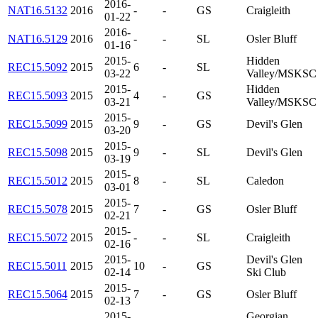
2016-
NAT16.5132
2016
-
-
GS
Craigleith
01-22
2016-
NAT16.5129
2016
-
-
SL
Osler Bluff
01-16
2015-
Hidden
REC15.5092
2015
6
-
SL
03-22
Valley/MSKSC
2015-
Hidden
REC15.5093
2015
4
-
GS
03-21
Valley/MSKSC
2015-
REC15.5099
2015
9
-
GS
Devil's Glen
03-20
2015-
REC15.5098
2015
9
-
SL
Devil's Glen
03-19
2015-
REC15.5012
2015
8
-
SL
Caledon
03-01
2015-
REC15.5078
2015
7
-
GS
Osler Bluff
02-21
2015-
REC15.5072
2015
-
-
SL
Craigleith
02-16
2015-
Devil's Glen
REC15.5011
2015
10
-
GS
02-14
Ski Club
2015-
REC15.5064
2015
7
-
GS
Osler Bluff
02-13
2015-
Georgian