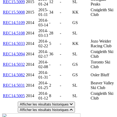
REC15.5009
2015
12
-
SL
01-24
Peaks
2015-
Craigleith Ski
REC15.5008
2015
34
-
KK
01-11
Club
2014-
REC14.5109
2014
-
-
GS
03-14
2014-
REC14.5108
2014
28
-
SL
03-13
2014-
Jozo Weider
REC14.5033
2014
5
-
KK
02-22
Racing Club
2014-
Craigleith Ski
REC14.5094
2014
36
-
SL
02-17
Club
2014-
Toronto Ski
REC14.5032
2014
-
-
GS
02-08
Club
2014-
REC14.5082
2014
-
-
GS
Osler Bluff
01-31
2014-
Beaver Valley
REC14.5031
2014
2
-
SL
01-25
Ski Club
2014-
Craigleith Ski
REC14.5005
2014
8
-
SL
01-12
Club
Afficher les résultats historiques
Afficher les résultats historiques