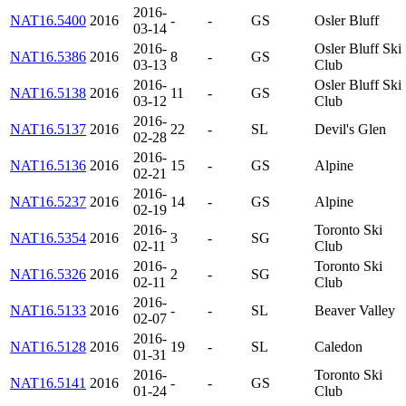
2016-
NAT16.5400
2016
-
-
GS
Osler Bluff
03-14
2016-
Osler Bluff Ski
NAT16.5386
2016
8
-
GS
03-13
Club
2016-
Osler Bluff Ski
NAT16.5138
2016
11
-
GS
03-12
Club
2016-
NAT16.5137
2016
22
-
SL
Devil's Glen
02-28
2016-
NAT16.5136
2016
15
-
GS
Alpine
02-21
2016-
NAT16.5237
2016
14
-
GS
Alpine
02-19
2016-
Toronto Ski
NAT16.5354
2016
3
-
SG
02-11
Club
2016-
Toronto Ski
NAT16.5326
2016
2
-
SG
02-11
Club
2016-
NAT16.5133
2016
-
-
SL
Beaver Valley
02-07
2016-
NAT16.5128
2016
19
-
SL
Caledon
01-31
2016-
Toronto Ski
NAT16.5141
2016
-
-
GS
01-24
Club