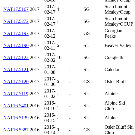
2017-
Searchmont
NAT17.5167
2017
4
-
SG
02-17
Mealey/Ocup
2017-
Searchmont
NAT17.5272
2017
1
-
SG
02-17
Mealey/OCUP
2017-
Georgian
NAT17.5197
2017
-
-
GS
02-12
Peaks
2017-
NAT17.5196
2017
6
-
SL
Beaver Valley
02-11
2017-
NAT17.5122
2017
10
-
SG
Craigleith
02-02
2017-
NAT17.5121
2017
-
-
SL
Caledon
01-08
2017-
NAT17.5120
2017
6
-
GS
Osler Bluff
01-06
2017-
NAT17.5119
2017
-
-
SL
Alpine
01-02
2016-
Alpine Ski
NAT16.5401
2016
-
-
SL
03-16
Club
2016-
NAT16.5139
2016
-
-
SL
Alpine
03-15
2016-
Osler Bluff Ski
NAT16.5387
2016
9
-
GS
03-14
Club