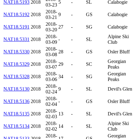
NAT18.5193
2018
5
-
SL
Calabogie
03-23
2018-
NAT18.5192
2018
9
-
GS
Calabogie
03-21
2018-
NAT18.5191
2018
27
-
SG
Calabogie
03-20
2018-
Alpine Ski
NAT18.5331
2018
-
-
SL
03-09
Club
2018-
NAT18.5330
2018
28
-
GS
Osler Bluff
03-08
2018-
Georgian
NAT18.5329
2018
29
-
SC
03-07
Peaks
2018-
Georgian
NAT18.5328
2018
34
-
SG
03-06
Peaks
2018-
NAT18.5130
2018
9
-
SL
Devil's Glen
02-24
2018-
NAT18.5136
2018
-
-
GS
Osler Bluff
02-04
2018-
NAT18.5135
2018
13
-
SL
Devil's Glen
02-03
2018-
Alpine Ski
NAT18.5134
2018
14
-
SL
02-02
Club
2018-
Georgian
NAT18.5133
2018
17
-
GS