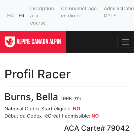
Inscription
Chronométrage
Administrati
EN
FR
à la
en direct
OPTS
course
Profil Racer
Burns, Bella
1998
(SR)
National Codex Start éligible:
NO
Début du Codex réCréatif admissible:
NO
ACA Carte# 79042