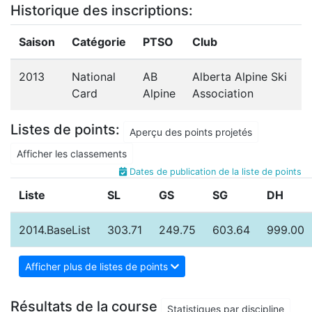
Historique des inscriptions:
Saison
Catégorie
PTSO
Club
2013
National
AB
Alberta Alpine Ski
Card
Alpine
Association
Listes de points:
Aperçu des points projetés
Afficher les classements
Dates de publication de la liste de points
Liste
SL
GS
SG
DH
2014.BaseList
303.71
249.75
603.64
999.00
Afficher plus de listes de points
Résultats de la course
Statistiques par discipline