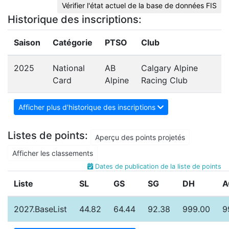
Vérifier l'état actuel de la base de données FIS
Historique des inscriptions:
Saison
Catégorie
PTSO
Club
2025
National
AB
Calgary Alpine
Card
Alpine
Racing Club
Afficher plus d'historique des inscriptions
Listes de points:
Aperçu des points projetés
Afficher les classements
Dates de publication de la liste de points
Liste
SL
GS
SG
DH
A
2027.BaseList
44.82
64.44
92.38
999.00
9