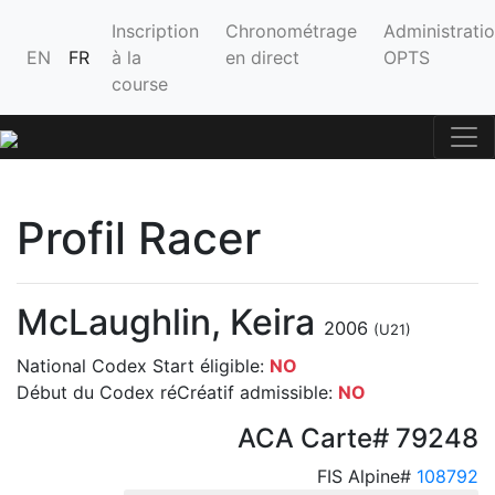
Inscription
Chronométrage
Administrati
EN
FR
à la
en direct
OPTS
course
Profil Racer
McLaughlin, Keira
2006
(U21)
National Codex Start éligible:
NO
Début du Codex réCréatif admissible:
NO
ACA Carte# 79248
FIS Alpine#
108792