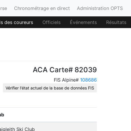
urse
Chronométrage en direct
Administration OPTS
ls des coureurs
Officiels
Événements
Résultats
ACA Carte# 82039
FIS Alpine#
108686
Vérifier l'état actuel de la base de données FIS
ub
aigleith Ski Club