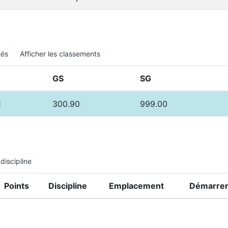
tés
Afficher les classements
GS
SG
1
300.90
999.00
discipline
Points
Discipline
Emplacement
Démarrer 