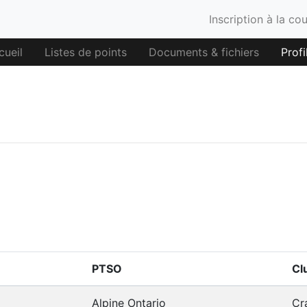
Inscription à la co
cueil
Listes de points
Documents & fichiers
Profi
PTSO
Cl
Alpine Ontario
Cr