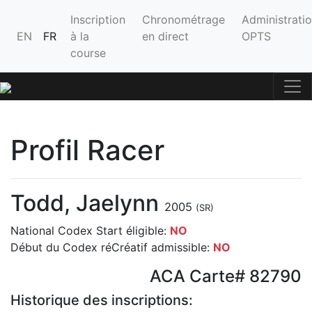
Inscription
Chronométrage
Administrati
EN
FR
à la
en direct
OPTS
course
Profil Racer
Todd, Jaelynn
2005
(SR)
National Codex Start éligible:
NO
Début du Codex réCréatif admissible:
NO
ACA Carte# 82790
Historique des inscriptions: