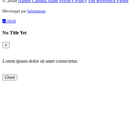
© 2026
Alpine Canada Alpin
Privacy Policy
DB Reference Fields
Développé par
Substratum
JSON
No Title Yet
×
Lorem ipsum dolor sit amet consectetur.
Close