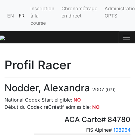
Inscription
Chronométrage
Administrati
EN
FR
à la
en direct
OPTS
course
Profil Racer
Nodder, Alexandra
2007
(U21)
National Codex Start éligible:
NO
Début du Codex réCréatif admissible:
NO
ACA Carte# 84780
FIS Alpine#
108964