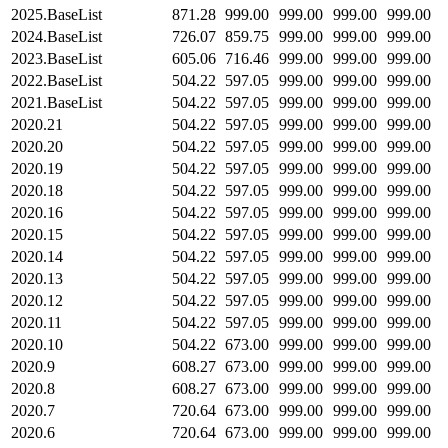
2025.BaseList
871.28
999.00
999.00
999.00
999.00
2024.BaseList
726.07
859.75
999.00
999.00
999.00
2023.BaseList
605.06
716.46
999.00
999.00
999.00
2022.BaseList
504.22
597.05
999.00
999.00
999.00
2021.BaseList
504.22
597.05
999.00
999.00
999.00
2020.21
504.22
597.05
999.00
999.00
999.00
2020.20
504.22
597.05
999.00
999.00
999.00
2020.19
504.22
597.05
999.00
999.00
999.00
2020.18
504.22
597.05
999.00
999.00
999.00
2020.16
504.22
597.05
999.00
999.00
999.00
2020.15
504.22
597.05
999.00
999.00
999.00
2020.14
504.22
597.05
999.00
999.00
999.00
2020.13
504.22
597.05
999.00
999.00
999.00
2020.12
504.22
597.05
999.00
999.00
999.00
2020.11
504.22
597.05
999.00
999.00
999.00
2020.10
504.22
673.00
999.00
999.00
999.00
2020.9
608.27
673.00
999.00
999.00
999.00
2020.8
608.27
673.00
999.00
999.00
999.00
2020.7
720.64
673.00
999.00
999.00
999.00
2020.6
720.64
673.00
999.00
999.00
999.00