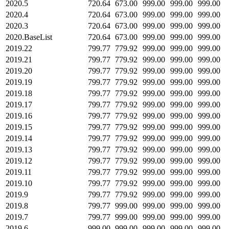
2020.5
720.64
673.00
999.00
999.00
999.00
2020.4
720.64
673.00
999.00
999.00
999.00
2020.3
720.64
673.00
999.00
999.00
999.00
2020.BaseList
720.64
673.00
999.00
999.00
999.00
2019.22
799.77
779.92
999.00
999.00
999.00
2019.21
799.77
779.92
999.00
999.00
999.00
2019.20
799.77
779.92
999.00
999.00
999.00
2019.19
799.77
779.92
999.00
999.00
999.00
2019.18
799.77
779.92
999.00
999.00
999.00
2019.17
799.77
779.92
999.00
999.00
999.00
2019.16
799.77
779.92
999.00
999.00
999.00
2019.15
799.77
779.92
999.00
999.00
999.00
2019.14
799.77
779.92
999.00
999.00
999.00
2019.13
799.77
779.92
999.00
999.00
999.00
2019.12
799.77
779.92
999.00
999.00
999.00
2019.11
799.77
779.92
999.00
999.00
999.00
2019.10
799.77
779.92
999.00
999.00
999.00
2019.9
799.77
779.92
999.00
999.00
999.00
2019.8
799.77
999.00
999.00
999.00
999.00
2019.7
799.77
999.00
999.00
999.00
999.00
2019.6
999.00
999.00
999.00
999.00
999.00