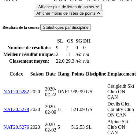
Afficher plus de listes de points
Afficher moins de listes de points
Résultats de la course
Statistiques par discipline
SL
GS
SG
DH
Nombre de résultats:
9
7
0
0
Meilleur résultat unique:
2
11
n/a
n/a
Classement moyen:
22.0
29.3
n/a
n/a
Codex
Saison
Date
Rang
Points
Discipline
Emplacement
Craigleith Ski
2020-
NAT20.5282
2020
DNF1
999.99
GS
Club ON
02-22
CAN
Devils Glen
2020-
NAT20.5278
2020
11
521.09
GS
Country Club
02-09
ON CAN
Alpine Ski
2020-
NAT20.5276
2020
5
512.53
SL
Club ON
02-02
CAN