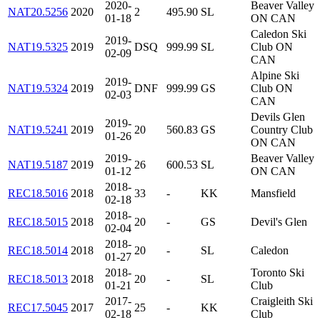
2020-
Beaver Valley
NAT20.5256
2020
2
495.90
SL
01-18
ON CAN
Caledon Ski
2019-
NAT19.5325
2019
DSQ
999.99
SL
Club ON
02-09
CAN
Alpine Ski
2019-
NAT19.5324
2019
DNF
999.99
GS
Club ON
02-03
CAN
Devils Glen
2019-
NAT19.5241
2019
20
560.83
GS
Country Club
01-26
ON CAN
2019-
Beaver Valley
NAT19.5187
2019
26
600.53
SL
01-12
ON CAN
2018-
REC18.5016
2018
33
-
KK
Mansfield
02-18
2018-
REC18.5015
2018
20
-
GS
Devil's Glen
02-04
2018-
REC18.5014
2018
20
-
SL
Caledon
01-27
2018-
Toronto Ski
REC18.5013
2018
20
-
SL
01-21
Club
2017-
Craigleith Ski
REC17.5045
2017
25
-
KK
02-18
Club