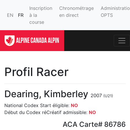
Inscription
Chronométrage
Administrati
EN
FR
à la
en direct
OPTS
course
Profil Racer
Dearing, Kimberley
2007
(U21)
National Codex Start éligible:
NO
Début du Codex réCréatif admissible:
NO
ACA Carte# 86786