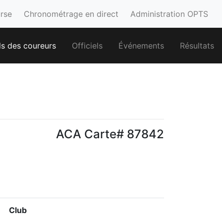
urse
Chronométrage en direct
Administration OPTS
ls des coureurs
Officiels
Événements
Résultats
ACA Carte# 87842
Club