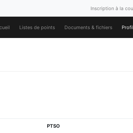
Inscription à la co
cueil
Listes de points
Documents & fichiers
Profi
PTSO