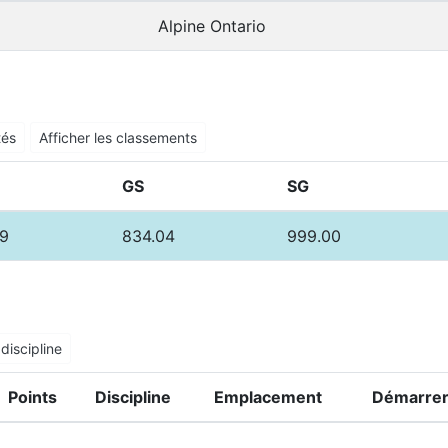
Alpine Ontario
tés
Afficher les classements
GS
SG
9
834.04
999.00
discipline
Points
Discipline
Emplacement
Démarrer 