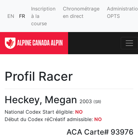
Inscription
Chronométrage
Administrati
EN
FR
à la
en direct
OPTS
course
Profil Racer
Heckey, Megan
2003
(SR)
National Codex Start éligible:
NO
Début du Codex réCréatif admissible:
NO
ACA Carte# 93976