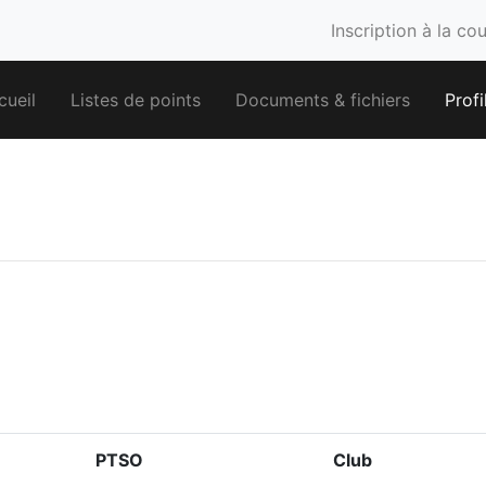
Inscription à la co
cueil
Listes de points
Documents & fichiers
Profi
PTSO
Club