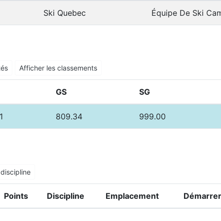
Ski Quebec
Équipe De Ski Ca
tés
Afficher les classements
GS
SG
1
809.34
999.00
discipline
Points
Discipline
Emplacement
Démarrer 