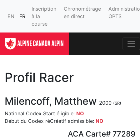
Inscription
Chronométrage
Administrati
EN
FR
à la
en direct
OPTS
course
Profil Racer
Milencoff, Matthew
2000
(SR)
National Codex Start éligible:
NO
Début du Codex réCréatif admissible:
NO
ACA Carte# 77289