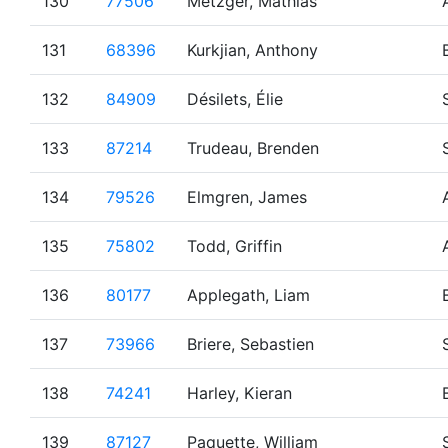
130
77506
Metzger, Mathias
131
68396
Kurkjian, Anthony
132
84909
Désilets, Élie
133
87214
Trudeau, Brenden
134
79526
Elmgren, James
135
75802
Todd, Griffin
136
80177
Applegath, Liam
137
73966
Briere, Sebastien
138
74241
Harley, Kieran
139
87127
Paquette, William