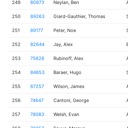
249
80973
Neylan, Ben
250
89263
Giard-Gauthier, Thomas
251
89177
Peter, Noe
252
82644
Jay, Alex
253
75628
Rubinoff, Alex
254
84653
Baraer, Hugo
255
67257
Wilson, James
256
74647
Cantoni, George
257
78083
Welsh, Evan