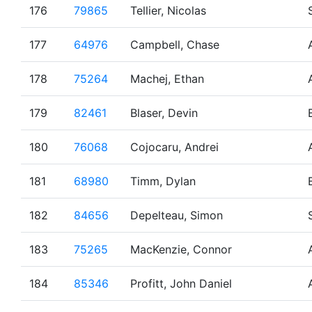
176
79865
Tellier, Nicolas
177
64976
Campbell, Chase
178
75264
Machej, Ethan
179
82461
Blaser, Devin
180
76068
Cojocaru, Andrei
181
68980
Timm, Dylan
182
84656
Depelteau, Simon
183
75265
MacKenzie, Connor
184
85346
Profitt, John Daniel