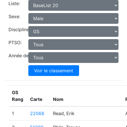
Liste:
Sexe:
Discipline:
PTSO:
Année de naissance:
Voir le classement
GS
Rang
Carte
Nom
1
22068
Read, Erik