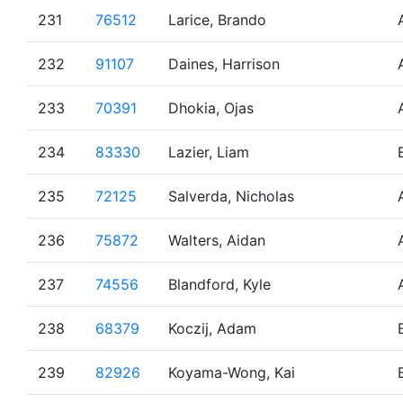
231
76512
Larice, Brando
232
91107
Daines, Harrison
233
70391
Dhokia, Ojas
234
83330
Lazier, Liam
235
72125
Salverda, Nicholas
236
75872
Walters, Aidan
237
74556
Blandford, Kyle
238
68379
Koczij, Adam
239
82926
Koyama-Wong, Kai