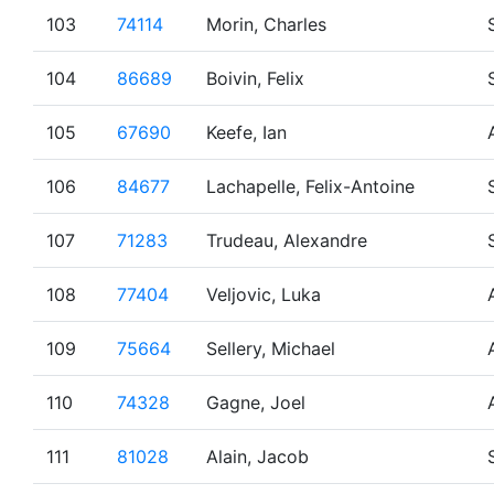
103
74114
Morin, Charles
104
86689
Boivin, Felix
105
67690
Keefe, Ian
106
84677
Lachapelle, Felix-Antoine
107
71283
Trudeau, Alexandre
108
77404
Veljovic, Luka
109
75664
Sellery, Michael
110
74328
Gagne, Joel
111
81028
Alain, Jacob