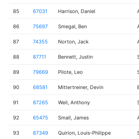
85
67031
Harrison, Daniel
86
75697
Smegal, Ben
87
74355
Norton, Jack
88
87711
Bennett, Justin
89
79669
Pilote, Leo
90
68581
Mittertreiner, Devin
91
87265
Weil, Anthony
92
65475
Small, James
93
87349
Quirion, Louis-Philippe