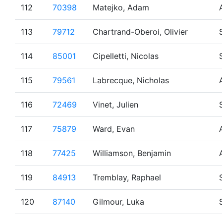
112
70398
Matejko, Adam
113
79712
Chartrand-Oberoi, Olivier
114
85001
Cipelletti, Nicolas
115
79561
Labrecque, Nicholas
116
72469
Vinet, Julien
117
75879
Ward, Evan
118
77425
Williamson, Benjamin
119
84913
Tremblay, Raphael
120
87140
Gilmour, Luka