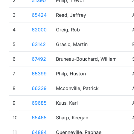
2
51390
Philp, Trevor
3
65424
Read, Jeffrey
4
62000
Greig, Rob
5
63142
Grasic, Martin
6
67492
Bruneau-Bouchard, William
7
65399
Philp, Huston
8
66339
Mcconville, Patrick
9
69685
Kuus, Karl
10
65465
Sharp, Keegan
11
64884
Quenneville, Raphael