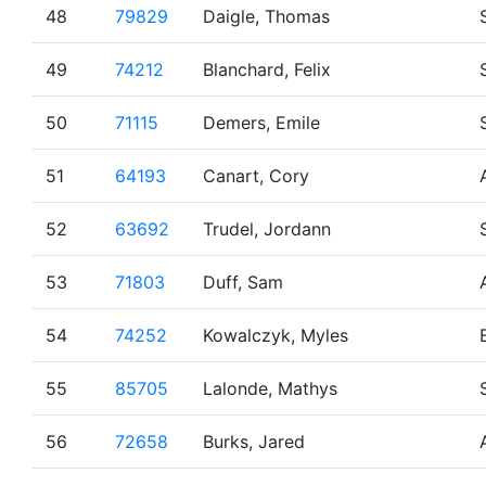
48
79829
Daigle, Thomas
49
74212
Blanchard, Felix
50
71115
Demers, Emile
51
64193
Canart, Cory
52
63692
Trudel, Jordann
53
71803
Duff, Sam
54
74252
Kowalczyk, Myles
55
85705
Lalonde, Mathys
56
72658
Burks, Jared