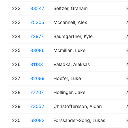
222
83547
Seltzer, Graham
223
75305
Mccannell, Alex
224
72977
Baumgartner, Kyle
225
83086
Mcmillan, Luke
226
81183
Valadka, Aleksas
227
82699
Hoefer, Luke
228
77207
Hollinger, Jake
229
73052
Christoffersson, Aidan
230
68082
Forssander-Song, Lukas