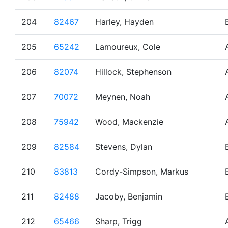
204
82467
Harley, Hayden
205
65242
Lamoureux, Cole
206
82074
Hillock, Stephenson
207
70072
Meynen, Noah
208
75942
Wood, Mackenzie
209
82584
Stevens, Dylan
210
83813
Cordy-Simpson, Markus
211
82488
Jacoby, Benjamin
212
65466
Sharp, Trigg