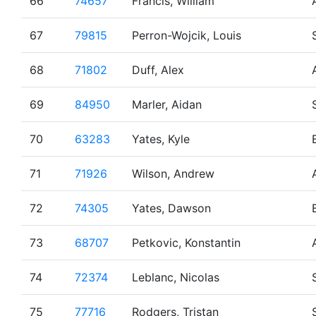
66
74657
Francis, William
67
79815
Perron-Wojcik, Louis
68
71802
Duff, Alex
69
84950
Marler, Aidan
70
63283
Yates, Kyle
71
71926
Wilson, Andrew
72
74305
Yates, Dawson
73
68707
Petkovic, Konstantin
74
72374
Leblanc, Nicolas
75
77716
Rodgers, Tristan