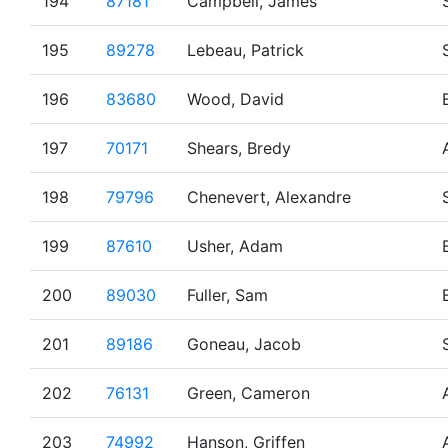
194
87181
Campbell, James
195
89278
Lebeau, Patrick
196
83680
Wood, David
197
70171
Shears, Bredy
198
79796
Chenevert, Alexandre
199
87610
Usher, Adam
200
89030
Fuller, Sam
201
89186
Goneau, Jacob
202
76131
Green, Cameron
203
74992
Hanson, Griffen