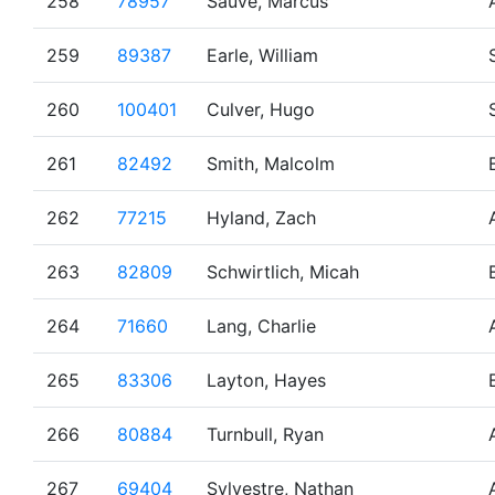
258
78957
Sauve, Marcus
259
89387
Earle, William
260
100401
Culver, Hugo
261
82492
Smith, Malcolm
262
77215
Hyland, Zach
263
82809
Schwirtlich, Micah
264
71660
Lang, Charlie
265
83306
Layton, Hayes
266
80884
Turnbull, Ryan
267
69404
Sylvestre, Nathan