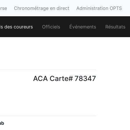
urse
Chronométrage en direct
Administration OPTS
ls des coureurs
Officiels
Événements
Résultats
ACA Carte# 78347
ub