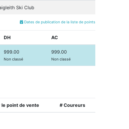
aigleith Ski Club
Dates de publication de la liste de points
DH
AC
999.00
999.00
Non classé
Non classé
le point de vente
# Coureurs