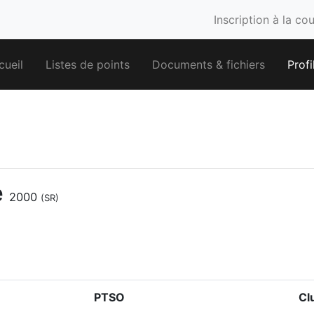
Inscription à la co
cueil
Listes de points
Documents & fichiers
Profi
e
2000
(SR)
PTSO
Cl