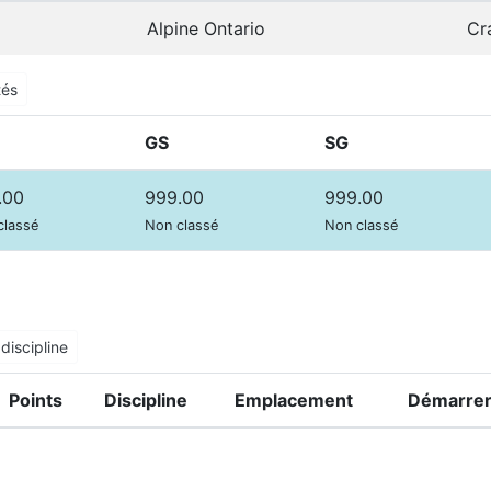
Alpine Ontario
Cr
tés
GS
SG
.00
999.00
999.00
classé
Non classé
Non classé
discipline
Points
Discipline
Emplacement
Démarrer 