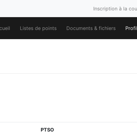
Inscription à la co
cueil
Listes de points
Documents & fichiers
Profi
PTSO