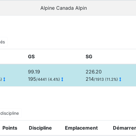
Alpine Canada Alpin
tés
GS
SG
99.19
226.20
195
214
%)
/4441 (4.4%)
/1913 (11.2%)
discipline
Points
Discipline
Emplacement
Démarrer 