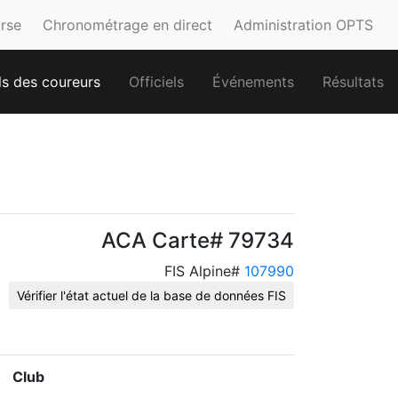
urse
Chronométrage en direct
Administration OPTS
ls des coureurs
Officiels
Événements
Résultats
ACA Carte# 79734
FIS Alpine#
107990
Vérifier l'état actuel de la base de données FIS
Club