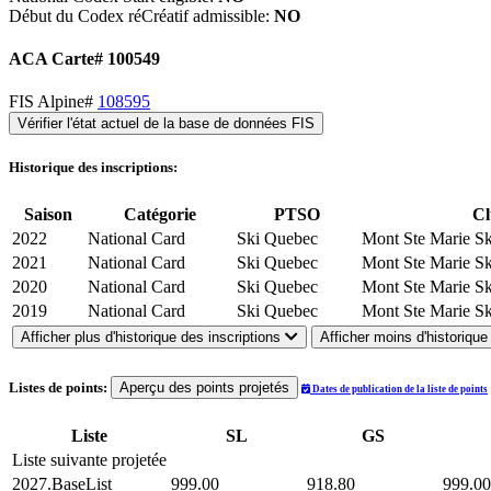
Début du Codex réCréatif admissible:
NO
ACA Carte# 100549
FIS Alpine#
108595
Vérifier l'état actuel de la base de données FIS
Historique des inscriptions:
Saison
Catégorie
PTSO
Cl
2022
National Card
Ski Quebec
Mont Ste Marie Sk
2021
National Card
Ski Quebec
Mont Ste Marie Sk
2020
National Card
Ski Quebec
Mont Ste Marie Sk
2019
National Card
Ski Quebec
Mont Ste Marie Sk
Afficher plus d'historique des inscriptions
Afficher moins d'historiqu
Listes de points:
Aperçu des points projetés
Dates de publication de la liste de points
Liste
SL
GS
Liste suivante projetée
2027.BaseList
999.00
918.80
999.00