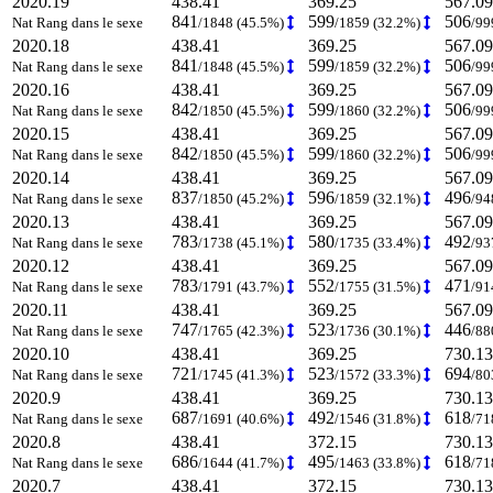
2020.19
438.41
369.25
567.09
841
599
506
Nat Rang dans le sexe
/1848 (45.5%)
/1859 (32.2%)
/99
2020.18
438.41
369.25
567.09
841
599
506
Nat Rang dans le sexe
/1848 (45.5%)
/1859 (32.2%)
/99
2020.16
438.41
369.25
567.09
842
599
506
Nat Rang dans le sexe
/1850 (45.5%)
/1860 (32.2%)
/99
2020.15
438.41
369.25
567.09
842
599
506
Nat Rang dans le sexe
/1850 (45.5%)
/1860 (32.2%)
/99
2020.14
438.41
369.25
567.09
837
596
496
Nat Rang dans le sexe
/1850 (45.2%)
/1859 (32.1%)
/94
2020.13
438.41
369.25
567.09
783
580
492
Nat Rang dans le sexe
/1738 (45.1%)
/1735 (33.4%)
/93
2020.12
438.41
369.25
567.09
783
552
471
Nat Rang dans le sexe
/1791 (43.7%)
/1755 (31.5%)
/91
2020.11
438.41
369.25
567.09
747
523
446
Nat Rang dans le sexe
/1765 (42.3%)
/1736 (30.1%)
/88
2020.10
438.41
369.25
730.13
721
523
694
Nat Rang dans le sexe
/1745 (41.3%)
/1572 (33.3%)
/80
2020.9
438.41
369.25
730.13
687
492
618
Nat Rang dans le sexe
/1691 (40.6%)
/1546 (31.8%)
/71
2020.8
438.41
372.15
730.13
686
495
618
Nat Rang dans le sexe
/1644 (41.7%)
/1463 (33.8%)
/71
2020.7
438.41
372.15
730.13