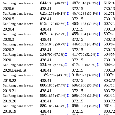
644
487
616
Nat Rang dans le sexe
/1388 (46.4%)
/1310 (37.2%)
/71
2020.6
438.41
372.15
730.13
625
467
612
Nat Rang dans le sexe
/1273 (49.1%)
/1284 (36.4%)
/71
2020.5
438.41
372.15
730.13
615
463
607
Nat Rang dans le sexe
/1170 (52.6%)
/1185 (39.1%)
/70
2020.4
438.41
372.15
730.13
605
455
597
Nat Rang dans le sexe
/1148 (52.7%)
/1164 (39.1%)
/69
2020.3
438.41
372.15
730.13
591
446
583
Nat Rang dans le sexe
/1043 (56.7%)
/1053 (42.4%)
/67
2020.2
438.41
372.15
730.13
534
417
504
Nat Rang dans le sexe
/790 (67.6%)
/799 (52.2%)
/57
2020.1
438.41
372.15
730.13
534
417
504
Nat Rang dans le sexe
/790 (67.6%)
/799 (52.2%)
/57
2020.BaseList
438.41
372.15
730.13
1189
918
1007
Nat Rang dans le sexe
/2767 (43.0%)
/2873 (32.0%)
/
2019.22
438.41
372.15
803.72
880
696
961
Nat Rang dans le sexe
/1855 (47.4%)
/1906 (36.5%)
/10
2019.21
438.41
372.15
803.72
880
696
961
Nat Rang dans le sexe
/1855 (47.4%)
/1906 (36.5%)
/10
2019.20
438.41
372.15
803.72
880
696
961
Nat Rang dans le sexe
/1857 (47.4%)
/1908 (36.5%)
/10
2019.19
438.41
372.15
803.72