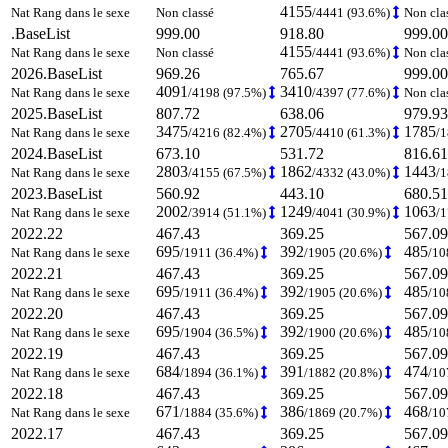
4155
Nat Rang dans le sexe
Non classé
/4441 (93.6%)
Non cla
.BaseList
999.00
918.80
999.00
4155
Nat Rang dans le sexe
Non classé
/4441 (93.6%)
Non cla
2026.BaseList
969.26
765.67
999.00
4091
3410
Nat Rang dans le sexe
/4198 (97.5%)
/4397 (77.6%)
Non cla
2025.BaseList
807.72
638.06
979.93
3475
2705
1785
Nat Rang dans le sexe
/4216 (82.4%)
/4410 (61.3%)
/
2024.BaseList
673.10
531.72
816.61
2803
1862
1443
Nat Rang dans le sexe
/4155 (67.5%)
/4332 (43.0%)
/
2023.BaseList
560.92
443.10
680.51
2002
1249
1063
Nat Rang dans le sexe
/3914 (51.1%)
/4041 (30.9%)
/
2022.22
467.43
369.25
567.09
695
392
485
Nat Rang dans le sexe
/1911 (36.4%)
/1905 (20.6%)
/10
2022.21
467.43
369.25
567.09
695
392
485
Nat Rang dans le sexe
/1911 (36.4%)
/1905 (20.6%)
/10
2022.20
467.43
369.25
567.09
695
392
485
Nat Rang dans le sexe
/1904 (36.5%)
/1900 (20.6%)
/10
2022.19
467.43
369.25
567.09
684
391
474
Nat Rang dans le sexe
/1894 (36.1%)
/1882 (20.8%)
/10
2022.18
467.43
369.25
567.09
671
386
468
Nat Rang dans le sexe
/1884 (35.6%)
/1869 (20.7%)
/10
2022.17
467.43
369.25
567.09