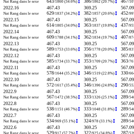
643
386
467
Nat Rang dans le sexe
/1860 (34.6%)
/1862 (20.7%)
/10
2022.16
467.43
369.25
567.09
629
382
452
Nat Rang dans le sexe
/1837 (34.2%)
/1857 (20.6%)
/99
2022.15
467.43
369.25
567.09
614
363
437
Nat Rang dans le sexe
/1805 (34.0%)
/1837 (19.8%)
/95
2022.14
467.43
369.25
567.09
609
362
407
Nat Rang dans le sexe
/1788 (34.1%)
/1834 (19.7%)
/87
2022.13
467.43
369.25
567.09
589
356
385
Nat Rang dans le sexe
/1753 (33.6%)
/1778 (20.0%)
/83
2022.12
467.43
369.25
567.09
585
353
363
Nat Rang dans le sexe
/1734 (33.7%)
/1709 (20.7%)
/76
2022.11
467.43
369.25
567.09
578
346
330
Nat Rang dans le sexe
/1644 (35.2%)
/1519 (22.8%)
/66
2022.10
467.43
369.25
567.09
572
346
290
Nat Rang dans le sexe
/1617 (35.4%)
/1396 (24.8%)
/55
2022.9
467.43
369.25
567.09
567
333
289
Nat Rang dans le sexe
/1472 (38.5%)
/1326 (25.1%)
/54
2022.8
467.43
369.25
567.09
538
333
289
Nat Rang dans le sexe
/1151 (46.7%)
/1048 (31.8%)
/54
2022.7
467.43
369.25
567.09
534
324
289
Nat Rang dans le sexe
/969 (55.1%)
/978 (33.1%)
/54
2022.6
467.43
369.25
567.09
529
322
287
Nat Rang dans le sexe
/917 (57.7%)
/925 (34.8%)
/53