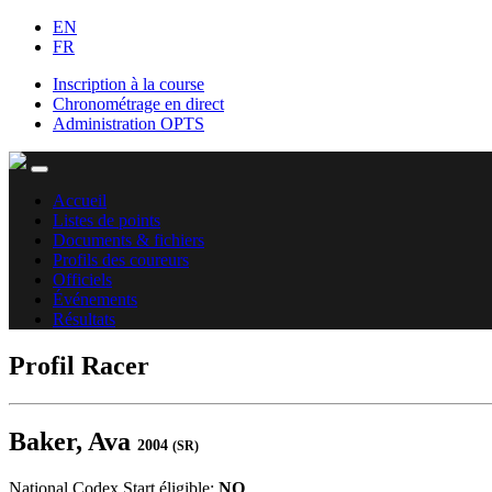
EN
FR
Inscription à la course
Chronométrage en direct
Administration OPTS
Accueil
Listes de points
Documents & fichiers
Profils des coureurs
Officiels
Événements
Résultats
Profil Racer
Baker, Ava
2004
(SR)
National Codex Start éligible:
NO