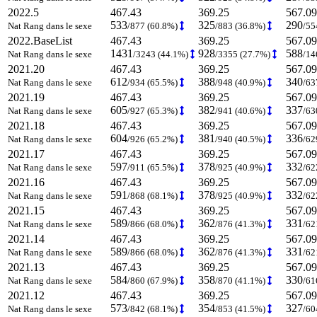
2022.5
467.43
369.25
567.09
533
325
290
Nat Rang dans le sexe
/877 (60.8%)
/883 (36.8%)
/55
2022.BaseList
467.43
369.25
567.09
1431
928
588
Nat Rang dans le sexe
/3243 (44.1%)
/3355 (27.7%)
/14
2021.20
467.43
369.25
567.09
612
388
340
Nat Rang dans le sexe
/934 (65.5%)
/948 (40.9%)
/63
2021.19
467.43
369.25
567.09
605
382
337
Nat Rang dans le sexe
/927 (65.3%)
/941 (40.6%)
/63
2021.18
467.43
369.25
567.09
604
381
336
Nat Rang dans le sexe
/926 (65.2%)
/940 (40.5%)
/62
2021.17
467.43
369.25
567.09
597
378
332
Nat Rang dans le sexe
/911 (65.5%)
/925 (40.9%)
/62
2021.16
467.43
369.25
567.09
591
378
332
Nat Rang dans le sexe
/868 (68.1%)
/925 (40.9%)
/62
2021.15
467.43
369.25
567.09
589
362
331
Nat Rang dans le sexe
/866 (68.0%)
/876 (41.3%)
/62
2021.14
467.43
369.25
567.09
589
362
331
Nat Rang dans le sexe
/866 (68.0%)
/876 (41.3%)
/62
2021.13
467.43
369.25
567.09
584
358
330
Nat Rang dans le sexe
/860 (67.9%)
/870 (41.1%)
/61
2021.12
467.43
369.25
567.09
573
354
327
Nat Rang dans le sexe
/842 (68.1%)
/853 (41.5%)
/60