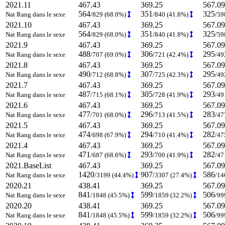
2021.11
467.43
369.25
567.09
564
351
325
Nat Rang dans le sexe
/829 (68.0%)
/840 (41.8%)
/59
2021.10
467.43
369.25
567.09
564
351
325
Nat Rang dans le sexe
/829 (68.0%)
/840 (41.8%)
/59
2021.9
467.43
369.25
567.09
488
306
295
Nat Rang dans le sexe
/707 (69.0%)
/721 (42.4%)
/49
2021.8
467.43
369.25
567.09
490
307
295
Nat Rang dans le sexe
/712 (68.8%)
/725 (42.3%)
/49
2021.7
467.43
369.25
567.09
487
305
293
Nat Rang dans le sexe
/715 (68.1%)
/728 (41.9%)
/49
2021.6
467.43
369.25
567.09
477
296
283
Nat Rang dans le sexe
/701 (68.0%)
/713 (41.5%)
/47
2021.5
467.43
369.25
567.09
474
294
282
Nat Rang dans le sexe
/698 (67.9%)
/710 (41.4%)
/47
2021.4
467.43
369.25
567.09
471
293
282
Nat Rang dans le sexe
/687 (68.6%)
/700 (41.9%)
/47
2021.BaseList
467.43
369.25
567.09
1420
907
586
Nat Rang dans le sexe
/3199 (44.4%)
/3307 (27.4%)
/14
2020.21
438.41
369.25
567.09
841
599
506
Nat Rang dans le sexe
/1848 (45.5%)
/1859 (32.2%)
/99
2020.20
438.41
369.25
567.09
841
599
506
Nat Rang dans le sexe
/1848 (45.5%)
/1859 (32.2%)
/99