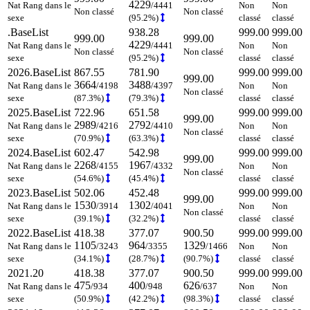
4229
Nat Rang dans le
/4441
Non
Non
Non classé
Non classé
sexe
(95.2%)
classé
classé
.BaseList
938.28
999.00
999.00
999.00
999.00
4229
Nat Rang dans le
/4441
Non
Non
Non classé
Non classé
sexe
(95.2%)
classé
classé
2026.BaseList
867.55
781.90
999.00
999.00
999.00
3664
3488
Nat Rang dans le
/4198
/4397
Non
Non
Non classé
sexe
(87.3%)
(79.3%)
classé
classé
2025.BaseList
722.96
651.58
999.00
999.00
999.00
2989
2792
Nat Rang dans le
/4216
/4410
Non
Non
Non classé
sexe
(70.9%)
(63.3%)
classé
classé
2024.BaseList
602.47
542.98
999.00
999.00
999.00
2268
1967
Nat Rang dans le
/4155
/4332
Non
Non
Non classé
sexe
(54.6%)
(45.4%)
classé
classé
2023.BaseList
502.06
452.48
999.00
999.00
999.00
1530
1302
Nat Rang dans le
/3914
/4041
Non
Non
Non classé
sexe
(39.1%)
(32.2%)
classé
classé
2022.BaseList
418.38
377.07
900.50
999.00
999.00
1105
964
1329
Nat Rang dans le
/3243
/3355
/1466
Non
Non
sexe
(34.1%)
(28.7%)
(90.7%)
classé
classé
2021.20
418.38
377.07
900.50
999.00
999.00
475
400
626
Nat Rang dans le
/934
/948
/637
Non
Non
sexe
(50.9%)
(42.2%)
(98.3%)
classé
classé