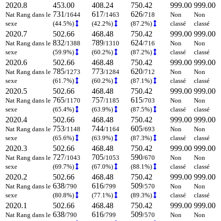
2020.8
453.00
408.24
750.42
999.00
999.00
731
617
626
Nat Rang dans le
/1644
/1463
/718
Non
Non
sexe
(44.5%)
(42.2%)
(87.2%)
classé
classé
2020.7
502.66
468.48
750.42
999.00
999.00
832
789
624
Nat Rang dans le
/1388
/1310
/716
Non
Non
sexe
(59.9%)
(60.2%)
(87.2%)
classé
classé
2020.6
502.66
468.48
750.42
999.00
999.00
785
773
620
Nat Rang dans le
/1273
/1284
/712
Non
Non
sexe
(61.7%)
(60.2%)
(87.1%)
classé
classé
2020.5
502.66
468.48
750.42
999.00
999.00
765
757
615
Nat Rang dans le
/1170
/1185
/703
Non
Non
sexe
(65.4%)
(63.9%)
(87.5%)
classé
classé
2020.4
502.66
468.48
750.42
999.00
999.00
753
744
605
Nat Rang dans le
/1148
/1164
/693
Non
Non
sexe
(65.6%)
(63.9%)
(87.3%)
classé
classé
2020.3
502.66
468.48
750.42
999.00
999.00
727
705
590
Nat Rang dans le
/1043
/1053
/670
Non
Non
sexe
(69.7%)
(67.0%)
(88.1%)
classé
classé
2020.2
502.66
468.48
750.42
999.00
999.00
638
616
509
Nat Rang dans le
/790
/799
/570
Non
Non
sexe
(80.8%)
(77.1%)
(89.3%)
classé
classé
2020.1
502.66
468.48
750.42
999.00
999.00
638
616
509
Nat Rang dans le
/790
/799
/570
Non
Non