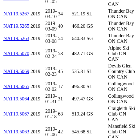
01-05
CAN
2019-
Thunder Bay
NAT19.5267
2019
34
521.19
SL
03-10
ON CAN
2019-
Thunder Bay
NAT19.5265
2019
40
466.20
GS
03-09
ON CAN
2019-
Thunder Bay
NAT19.5263
2019
54
640.83
SG
03-08
ON CAN
Alpine Ski
2019-
NAT19.5070
2019
58
482.71
GS
Club ON
02-24
CAN
Devils Glen
2019-
NAT19.5069
2019
45
535.81
SL
Country Club
02-23
ON CAN
2019-
Collingwood
NAT19.5065
2019
17
496.30
SL
02-02
ON CAN
2019-
Collingwood
NAT19.5064
2019
31
497.47
GS
01-31
ON CAN
Craigleith Ski
2019-
NAT19.5067
2019
68
519.24
GS
Club ON
01-18
CAN
Mansfield Ski
2019-
NAT19.5063
2019
42
545.68
SL
Club ON
01-06
CAN