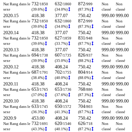
732
632
872
Nat Rang dans le
/1850
/1860
/999
Non
Non
sexe
(39.6%)
(34.0%)
(87.3%)
classé
classé
2020.15
418.38
377.07
750.42
999.00
999.00
732
632
872
Nat Rang dans le
/1850
/1860
/999
Non
Non
sexe
(39.6%)
(34.0%)
(87.3%)
classé
classé
2020.14
418.38
377.07
750.42
999.00
999.00
732
627
831
Nat Rang dans le
/1850
/1859
/948
Non
Non
sexe
(39.6%)
(33.7%)
(87.7%)
classé
classé
2020.13
418.38
377.07
750.42
999.00
999.00
694
607
826
Nat Rang dans le
/1738
/1735
/937
Non
Non
sexe
(39.9%)
(35.0%)
(88.2%)
classé
classé
2020.12
418.38
408.24
750.42
999.00
999.00
687
702
804
Nat Rang dans le
/1791
/1755
/914
Non
Non
sexe
(38.4%)
(40.0%)
(88.0%)
classé
classé
2020.11
418.38
408.24
750.42
999.00
999.00
653
653
768
Nat Rang dans le
/1765
/1736
/880
Non
Non
sexe
(37.0%)
(37.6%)
(87.3%)
classé
classé
2020.10
418.38
408.24
750.42
999.00
999.00
633
650
704
Nat Rang dans le
/1745
/1572
/803
Non
Non
sexe
(36.3%)
(41.3%)
(87.7%)
classé
classé
2020.9
453.00
408.24
750.42
999.00
999.00
732
620
626
Nat Rang dans le
/1691
/1546
/718
Non
Non
sexe
(43.3%)
(40.1%)
(87.2%)
classé
classé