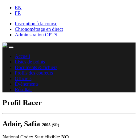
EN
FR
Inscription à la course
Chronométrage en direct
Administration OPTS
Accueil
Listes de points
Documents & fichiers
Profils des coureurs
Officiels
Événements
Résultats
Profil Racer
Adair, Safia
2005
(SR)
National Codex Start éligible:
NO