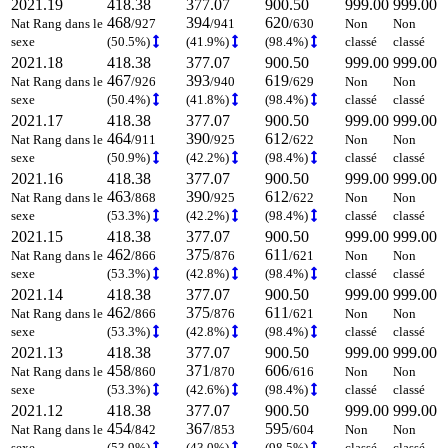
2021.19
418.38
377.07
900.50
999.00
999.00
468
394
620
Nat Rang dans le
/927
/941
/630
Non
Non
sexe
(50.5%)
(41.9%)
(98.4%)
classé
classé
2021.18
418.38
377.07
900.50
999.00
999.00
467
393
619
Nat Rang dans le
/926
/940
/629
Non
Non
sexe
(50.4%)
(41.8%)
(98.4%)
classé
classé
2021.17
418.38
377.07
900.50
999.00
999.00
464
390
612
Nat Rang dans le
/911
/925
/622
Non
Non
sexe
(50.9%)
(42.2%)
(98.4%)
classé
classé
2021.16
418.38
377.07
900.50
999.00
999.00
463
390
612
Nat Rang dans le
/868
/925
/622
Non
Non
sexe
(53.3%)
(42.2%)
(98.4%)
classé
classé
2021.15
418.38
377.07
900.50
999.00
999.00
462
375
611
Nat Rang dans le
/866
/876
/621
Non
Non
sexe
(53.3%)
(42.8%)
(98.4%)
classé
classé
2021.14
418.38
377.07
900.50
999.00
999.00
462
375
611
Nat Rang dans le
/866
/876
/621
Non
Non
sexe
(53.3%)
(42.8%)
(98.4%)
classé
classé
2021.13
418.38
377.07
900.50
999.00
999.00
458
371
606
Nat Rang dans le
/860
/870
/616
Non
Non
sexe
(53.3%)
(42.6%)
(98.4%)
classé
classé
2021.12
418.38
377.07
900.50
999.00
999.00
454
367
595
Nat Rang dans le
/842
/853
/604
Non
Non
sexe
(53.9%)
(43.0%)
(98.5%)
classé
classé