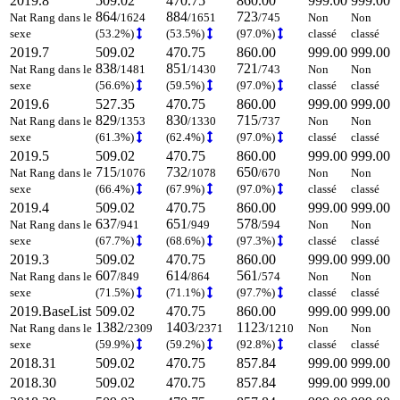
2019.8
509.02
470.75
860.00
999.00
999.00
864
884
723
Nat Rang dans le
/1624
/1651
/745
Non
Non
sexe
(53.2%)
(53.5%)
(97.0%)
classé
classé
2019.7
509.02
470.75
860.00
999.00
999.00
838
851
721
Nat Rang dans le
/1481
/1430
/743
Non
Non
sexe
(56.6%)
(59.5%)
(97.0%)
classé
classé
2019.6
527.35
470.75
860.00
999.00
999.00
829
830
715
Nat Rang dans le
/1353
/1330
/737
Non
Non
sexe
(61.3%)
(62.4%)
(97.0%)
classé
classé
2019.5
509.02
470.75
860.00
999.00
999.00
715
732
650
Nat Rang dans le
/1076
/1078
/670
Non
Non
sexe
(66.4%)
(67.9%)
(97.0%)
classé
classé
2019.4
509.02
470.75
860.00
999.00
999.00
637
651
578
Nat Rang dans le
/941
/949
/594
Non
Non
sexe
(67.7%)
(68.6%)
(97.3%)
classé
classé
2019.3
509.02
470.75
860.00
999.00
999.00
607
614
561
Nat Rang dans le
/849
/864
/574
Non
Non
sexe
(71.5%)
(71.1%)
(97.7%)
classé
classé
2019.BaseList
509.02
470.75
860.00
999.00
999.00
1382
1403
1123
Nat Rang dans le
/2309
/2371
/1210
Non
Non
sexe
(59.9%)
(59.2%)
(92.8%)
classé
classé
2018.31
509.02
470.75
857.84
999.00
999.00
2018.30
509.02
470.75
857.84
999.00
999.00