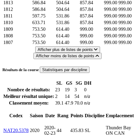
1813
586.84
504.64
857.84
999.00
999.00
1812
586.84
504.64
857.84
999.00
999.00
1811
597.75
531.86
857.84
999.00
999.00
1810
633.71
531.86
857.84
999.00
999.00
1809
753.50
614.40
999.00
999.00
999.00
1808
753.50
614.40
999.00
999.00
999.00
1807
753.50
614.40
999.00
999.00
999.00
Afficher plus de listes de points
Afficher moins de listes de points
Résultats de la course
Statistiques par discipline
SL
GS
SG
DH
Nombre de résultats:
23
19
3
0
Meilleur résultat unique:
2
14
54
n/a
Classement moyen:
39.1
47.9
70.0
n/a
Codex
Saison
Date
Rang
Points
Discipline
Emplacement
2020-
Thunder Bay
NAT20.5378
2020
44
435.83
SL
02-23
ON CAN