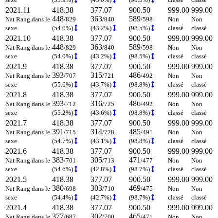
2021.11
418.38
377.07
900.50
999.00
999.00
448
363
589
Nat Rang dans le
/829
/840
/598
Non
Non
sexe
(54.0%)
(43.2%)
(98.5%)
classé
classé
2021.10
418.38
377.07
900.50
999.00
999.00
448
363
589
Nat Rang dans le
/829
/840
/598
Non
Non
sexe
(54.0%)
(43.2%)
(98.5%)
classé
classé
2021.9
418.38
377.07
900.50
999.00
999.00
393
315
486
Nat Rang dans le
/707
/721
/492
Non
Non
sexe
(55.6%)
(43.7%)
(98.8%)
classé
classé
2021.8
418.38
377.07
900.50
999.00
999.00
393
316
486
Nat Rang dans le
/712
/725
/492
Non
Non
sexe
(55.2%)
(43.6%)
(98.8%)
classé
classé
2021.7
418.38
377.07
900.50
999.00
999.00
391
314
485
Nat Rang dans le
/715
/728
/491
Non
Non
sexe
(54.7%)
(43.1%)
(98.8%)
classé
classé
2021.6
418.38
377.07
900.50
999.00
999.00
383
305
471
Nat Rang dans le
/701
/713
/477
Non
Non
sexe
(54.6%)
(42.8%)
(98.7%)
classé
classé
2021.5
418.38
377.07
900.50
999.00
999.00
380
303
469
Nat Rang dans le
/698
/710
/475
Non
Non
sexe
(54.4%)
(42.7%)
(98.7%)
classé
classé
2021.4
418.38
377.07
900.50
999.00
999.00
377
302
465
Nat Rang dans le
/687
/700
/471
Non
Non