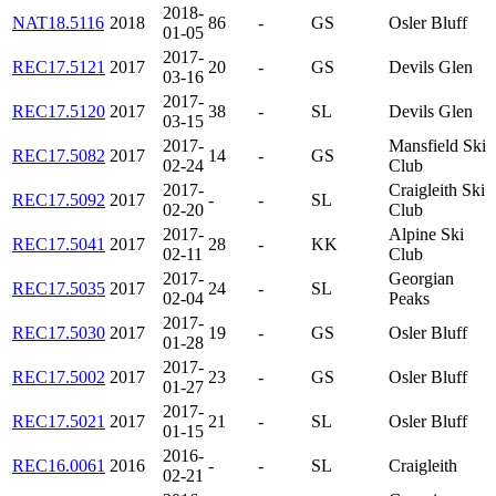
2018-
NAT18.5116
2018
86
-
GS
Osler Bluff
01-05
2017-
REC17.5121
2017
20
-
GS
Devils Glen
03-16
2017-
REC17.5120
2017
38
-
SL
Devils Glen
03-15
2017-
Mansfield Ski
REC17.5082
2017
14
-
GS
02-24
Club
2017-
Craigleith Ski
REC17.5092
2017
-
-
SL
02-20
Club
2017-
Alpine Ski
REC17.5041
2017
28
-
KK
02-11
Club
2017-
Georgian
REC17.5035
2017
24
-
SL
02-04
Peaks
2017-
REC17.5030
2017
19
-
GS
Osler Bluff
01-28
2017-
REC17.5002
2017
23
-
GS
Osler Bluff
01-27
2017-
REC17.5021
2017
21
-
SL
Osler Bluff
01-15
2016-
REC16.0061
2016
-
-
SL
Craigleith
02-21