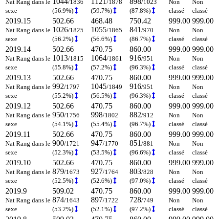
1044
1121
898
Nat Rang dans le
/1836
/1878
/1023
Non
Non
sexe
(56.9%)
(59.7%)
(87.8%)
classé
classé
2019.15
502.66
468.48
750.42
999.00
999.00
1026
1055
841
Nat Rang dans le
/1825
/1865
/970
Non
Non
sexe
(56.2%)
(56.6%)
(86.7%)
classé
classé
2019.14
502.66
470.75
860.00
999.00
999.00
1013
1064
916
Nat Rang dans le
/1815
/1861
/951
Non
Non
sexe
(55.8%)
(57.2%)
(96.3%)
classé
classé
2019.13
502.66
470.75
860.00
999.00
999.00
992
1045
916
Nat Rang dans le
/1797
/1849
/951
Non
Non
sexe
(55.2%)
(56.5%)
(96.3%)
classé
classé
2019.12
502.66
470.75
860.00
999.00
999.00
950
998
882
Nat Rang dans le
/1756
/1802
/912
Non
Non
sexe
(54.1%)
(55.4%)
(96.7%)
classé
classé
2019.11
502.66
470.75
860.00
999.00
999.00
900
947
851
Nat Rang dans le
/1721
/1770
/881
Non
Non
sexe
(52.3%)
(53.5%)
(96.6%)
classé
classé
2019.10
502.66
470.75
860.00
999.00
999.00
879
927
803
Nat Rang dans le
/1673
/1764
/828
Non
Non
sexe
(52.5%)
(52.6%)
(97.0%)
classé
classé
2019.9
509.02
470.75
860.00
999.00
999.00
874
897
728
Nat Rang dans le
/1643
/1722
/749
Non
Non
sexe
(53.2%)
(52.1%)
(97.2%)
classé
classé