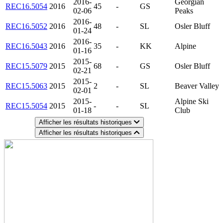
2016-
Georgian
REC16.5054
2016
45
-
GS
02-06
Peaks
2016-
REC16.5052
2016
48
-
SL
Osler Bluff
01-24
2016-
REC16.5043
2016
35
-
KK
Alpine
01-16
2015-
REC15.5079
2015
68
-
GS
Osler Bluff
02-21
2015-
REC15.5063
2015
2
-
SL
Beaver Valley
02-01
2015-
Alpine Ski
REC15.5054
2015
-
-
SL
01-18
Club
Afficher les résultats historiques
Afficher les résultats historiques