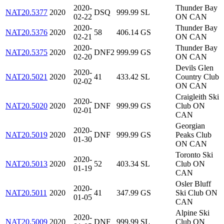
2020-
Thunder Bay
NAT20.5377
2020
DSQ
999.99
SL
02-22
ON CAN
2020-
Thunder Bay
NAT20.5376
2020
58
406.14
GS
02-21
ON CAN
2020-
Thunder Bay
NAT20.5375
2020
DNF2
999.99
GS
02-20
ON CAN
Devils Glen
2020-
NAT20.5021
2020
41
433.42
SL
Country Club
02-02
ON CAN
Craigleith Ski
2020-
NAT20.5020
2020
DNF
999.99
GS
Club ON
02-01
CAN
Georgian
2020-
NAT20.5019
2020
DNF
999.99
GS
Peaks Club
01-30
ON CAN
Toronto Ski
2020-
NAT20.5013
2020
52
403.34
SL
Club ON
01-19
CAN
Osler Bluff
2020-
NAT20.5011
2020
41
347.99
GS
Ski Club ON
01-05
CAN
Alpine Ski
2020-
NAT20.5009
2020
DNF
999.99
SL
Club ON