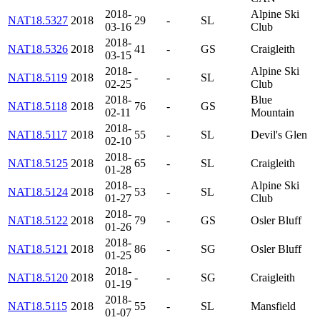
2018-
Alpine Ski
NAT18.5327
2018
29
-
SL
03-16
Club
2018-
NAT18.5326
2018
41
-
GS
Craigleith
03-15
2018-
Alpine Ski
NAT18.5119
2018
-
-
SL
02-25
Club
2018-
Blue
NAT18.5118
2018
76
-
GS
02-11
Mountain
2018-
NAT18.5117
2018
55
-
SL
Devil's Glen
02-10
2018-
NAT18.5125
2018
65
-
SL
Craigleith
01-28
2018-
Alpine Ski
NAT18.5124
2018
53
-
SL
01-27
Club
2018-
NAT18.5122
2018
79
-
GS
Osler Bluff
01-26
2018-
NAT18.5121
2018
86
-
SG
Osler Bluff
01-25
2018-
NAT18.5120
2018
-
-
SG
Craigleith
01-19
2018-
NAT18.5115
2018
55
-
SL
Mansfield
01-07