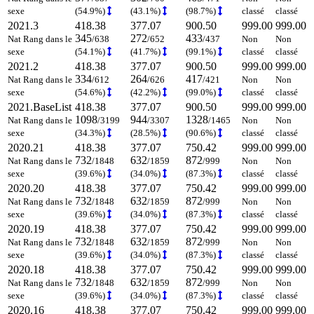
sexe
(54.9%)
(43.1%)
(98.7%)
classé
classé
2021.3
418.38
377.07
900.50
999.00
999.00
345
272
433
Nat Rang dans le
/638
/652
/437
Non
Non
sexe
(54.1%)
(41.7%)
(99.1%)
classé
classé
2021.2
418.38
377.07
900.50
999.00
999.00
334
264
417
Nat Rang dans le
/612
/626
/421
Non
Non
sexe
(54.6%)
(42.2%)
(99.0%)
classé
classé
2021.BaseList
418.38
377.07
900.50
999.00
999.00
1098
944
1328
Nat Rang dans le
/3199
/3307
/1465
Non
Non
sexe
(34.3%)
(28.5%)
(90.6%)
classé
classé
2020.21
418.38
377.07
750.42
999.00
999.00
732
632
872
Nat Rang dans le
/1848
/1859
/999
Non
Non
sexe
(39.6%)
(34.0%)
(87.3%)
classé
classé
2020.20
418.38
377.07
750.42
999.00
999.00
732
632
872
Nat Rang dans le
/1848
/1859
/999
Non
Non
sexe
(39.6%)
(34.0%)
(87.3%)
classé
classé
2020.19
418.38
377.07
750.42
999.00
999.00
732
632
872
Nat Rang dans le
/1848
/1859
/999
Non
Non
sexe
(39.6%)
(34.0%)
(87.3%)
classé
classé
2020.18
418.38
377.07
750.42
999.00
999.00
732
632
872
Nat Rang dans le
/1848
/1859
/999
Non
Non
sexe
(39.6%)
(34.0%)
(87.3%)
classé
classé
2020.16
418.38
377.07
750.42
999.00
999.00