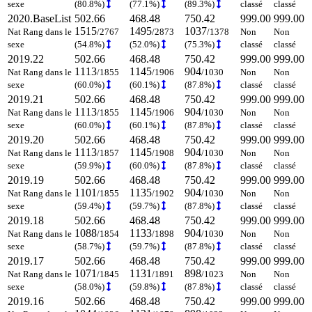
sexe
(80.8%)
(77.1%)
(89.3%)
classé
classé
2020.BaseList
502.66
468.48
750.42
999.00
999.00
1515
1495
1037
Nat Rang dans le
/2767
/2873
/1378
Non
Non
sexe
(54.8%)
(52.0%)
(75.3%)
classé
classé
2019.22
502.66
468.48
750.42
999.00
999.00
1113
1145
904
Nat Rang dans le
/1855
/1906
/1030
Non
Non
sexe
(60.0%)
(60.1%)
(87.8%)
classé
classé
2019.21
502.66
468.48
750.42
999.00
999.00
1113
1145
904
Nat Rang dans le
/1855
/1906
/1030
Non
Non
sexe
(60.0%)
(60.1%)
(87.8%)
classé
classé
2019.20
502.66
468.48
750.42
999.00
999.00
1113
1145
904
Nat Rang dans le
/1857
/1908
/1030
Non
Non
sexe
(59.9%)
(60.0%)
(87.8%)
classé
classé
2019.19
502.66
468.48
750.42
999.00
999.00
1101
1135
904
Nat Rang dans le
/1855
/1902
/1030
Non
Non
sexe
(59.4%)
(59.7%)
(87.8%)
classé
classé
2019.18
502.66
468.48
750.42
999.00
999.00
1088
1133
904
Nat Rang dans le
/1854
/1898
/1030
Non
Non
sexe
(58.7%)
(59.7%)
(87.8%)
classé
classé
2019.17
502.66
468.48
750.42
999.00
999.00
1071
1131
898
Nat Rang dans le
/1845
/1891
/1023
Non
Non
sexe
(58.0%)
(59.8%)
(87.8%)
classé
classé
2019.16
502.66
468.48
750.42
999.00
999.00