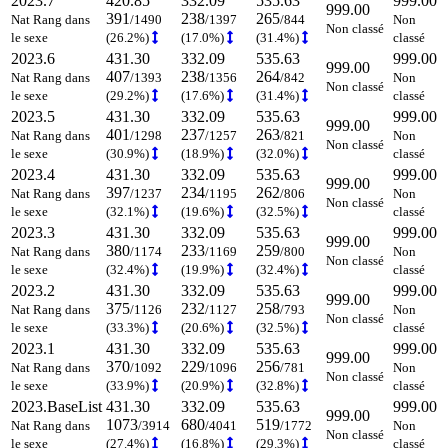
2023.7
420.85
332.09
535.63
999.00
999.00
391
238
265
Nat Rang dans
/1490
/1397
/844
Non
Non classé
le sexe
(26.2%)
(17.0%)
(31.4%)
classé
2023.6
431.30
332.09
535.63
999.00
999.00
407
238
264
Nat Rang dans
/1393
/1356
/842
Non
Non classé
le sexe
(29.2%)
(17.6%)
(31.4%)
classé
2023.5
431.30
332.09
535.63
999.00
999.00
401
237
263
Nat Rang dans
/1298
/1257
/821
Non
Non classé
le sexe
(30.9%)
(18.9%)
(32.0%)
classé
2023.4
431.30
332.09
535.63
999.00
999.00
397
234
262
Nat Rang dans
/1237
/1195
/806
Non
Non classé
le sexe
(32.1%)
(19.6%)
(32.5%)
classé
2023.3
431.30
332.09
535.63
999.00
999.00
380
233
259
Nat Rang dans
/1174
/1169
/800
Non
Non classé
le sexe
(32.4%)
(19.9%)
(32.4%)
classé
2023.2
431.30
332.09
535.63
999.00
999.00
375
232
258
Nat Rang dans
/1126
/1127
/793
Non
Non classé
le sexe
(33.3%)
(20.6%)
(32.5%)
classé
2023.1
431.30
332.09
535.63
999.00
999.00
370
229
256
Nat Rang dans
/1092
/1096
/781
Non
Non classé
le sexe
(33.9%)
(20.9%)
(32.8%)
classé
2023.BaseList
431.30
332.09
535.63
999.00
999.00
1073
680
519
Nat Rang dans
/3914
/4041
/1772
Non
Non classé
le sexe
(27.4%)
(16.8%)
(29.3%)
classé