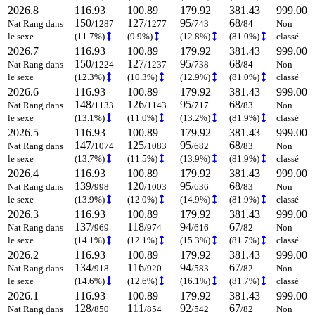
2026.8
116.93
100.89
179.92
381.43
999.00
150
127
95
68
Nat Rang dans
/1287
/1277
/743
/84
Non
le sexe
(11.7%)
(9.9%)
(12.8%)
(81.0%)
classé
2026.7
116.93
100.89
179.92
381.43
999.00
150
127
95
68
Nat Rang dans
/1224
/1237
/738
/84
Non
le sexe
(12.3%)
(10.3%)
(12.9%)
(81.0%)
classé
2026.6
116.93
100.89
179.92
381.43
999.00
148
126
95
68
Nat Rang dans
/1133
/1143
/717
/83
Non
le sexe
(13.1%)
(11.0%)
(13.2%)
(81.9%)
classé
2026.5
116.93
100.89
179.92
381.43
999.00
147
125
95
68
Nat Rang dans
/1074
/1083
/682
/83
Non
le sexe
(13.7%)
(11.5%)
(13.9%)
(81.9%)
classé
2026.4
116.93
100.89
179.92
381.43
999.00
139
120
95
68
Nat Rang dans
/998
/1003
/636
/83
Non
le sexe
(13.9%)
(12.0%)
(14.9%)
(81.9%)
classé
2026.3
116.93
100.89
179.92
381.43
999.00
137
118
94
67
Nat Rang dans
/969
/974
/616
/82
Non
le sexe
(14.1%)
(12.1%)
(15.3%)
(81.7%)
classé
2026.2
116.93
100.89
179.92
381.43
999.00
134
116
94
67
Nat Rang dans
/918
/920
/583
/82
Non
le sexe
(14.6%)
(12.6%)
(16.1%)
(81.7%)
classé
2026.1
116.93
100.89
179.92
381.43
999.00
128
111
92
67
Nat Rang dans
/850
/854
/542
/82
Non