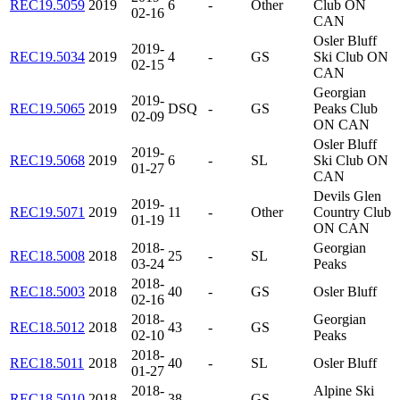
REC19.5059
2019
6
-
Other
Club ON
02-16
CAN
Osler Bluff
2019-
REC19.5034
2019
4
-
GS
Ski Club ON
02-15
CAN
Georgian
2019-
REC19.5065
2019
DSQ
-
GS
Peaks Club
02-09
ON CAN
Osler Bluff
2019-
REC19.5068
2019
6
-
SL
Ski Club ON
01-27
CAN
Devils Glen
2019-
REC19.5071
2019
11
-
Other
Country Club
01-19
ON CAN
2018-
Georgian
REC18.5008
2018
25
-
SL
03-24
Peaks
2018-
REC18.5003
2018
40
-
GS
Osler Bluff
02-16
2018-
Georgian
REC18.5012
2018
43
-
GS
02-10
Peaks
2018-
REC18.5011
2018
40
-
SL
Osler Bluff
01-27
2018-
Alpine Ski
REC18.5010
2018
38
-
GS