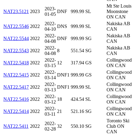
Mt Ste Louis
2023-
NAT23.5121
2023
DNF
999.99
SL
Moonstone
01-05
ON CAN
2022-
Nakiska AB
NAT22.5546
2022
DNS
999.99
SL
04-10
CAN
2022-
Nakiska AB
NAT22.5544
2022
DNF
999.99
SG
04-08
CAN
2022-
Nakiska AB
NAT22.5543
2022
8
551.54
SG
04-08
CAN
2022-
Collingwood
NAT22.5418
2022
12
317.94
GS
03-15
ON CAN
2022-
Collingwood
NAT22.5415
2022
DNF1
999.99
GS
03-14
ON CAN
2022-
Collingwood
NAT22.5417
2022
DNF1
999.99
SL
03-13
ON CAN
2022-
Collingwood
NAT22.5416
2022
18
424.54
SL
03-12
ON CAN
2022-
Collingwood
NAT22.5414
2022
21
521.16
SG
03-11
ON CAN
Toronto Ski
2022-
NAT22.5411
2022
32
550.10
SG
Club ON
02-28
CAN