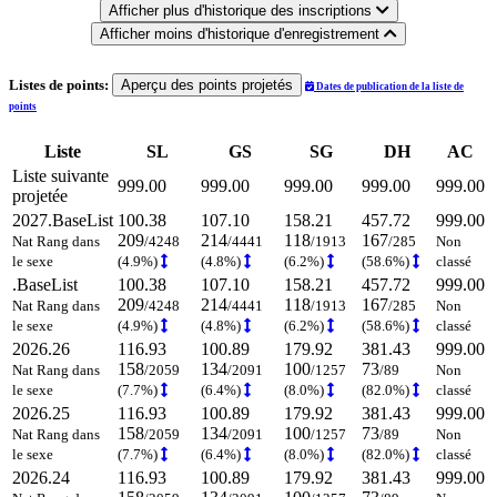
Afficher plus d'historique des inscriptions
Afficher moins d'historique d'enregistrement
Listes de points:
Aperçu des points projetés
Dates de publication de la liste de
points
Liste
SL
GS
SG
DH
AC
Liste suivante
999.00
999.00
999.00
999.00
999.00
projetée
2027.BaseList
100.38
107.10
158.21
457.72
999.00
209
214
118
167
Nat Rang dans
/4248
/4441
/1913
/285
Non
le sexe
(4.9%)
(4.8%)
(6.2%)
(58.6%)
classé
.BaseList
100.38
107.10
158.21
457.72
999.00
209
214
118
167
Nat Rang dans
/4248
/4441
/1913
/285
Non
le sexe
(4.9%)
(4.8%)
(6.2%)
(58.6%)
classé
2026.26
116.93
100.89
179.92
381.43
999.00
158
134
100
73
Nat Rang dans
/2059
/2091
/1257
/89
Non
le sexe
(7.7%)
(6.4%)
(8.0%)
(82.0%)
classé
2026.25
116.93
100.89
179.92
381.43
999.00
158
134
100
73
Nat Rang dans
/2059
/2091
/1257
/89
Non
le sexe
(7.7%)
(6.4%)
(8.0%)
(82.0%)
classé
2026.24
116.93
100.89
179.92
381.43
999.00