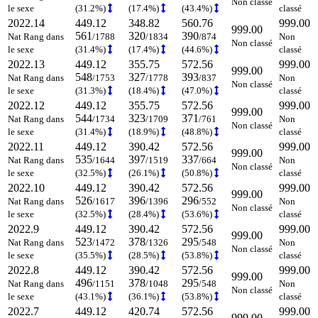
Non classé
le sexe
(31.2%)
(17.4%)
(43.4%)
classé
2022.14
449.12
348.82
560.76
999.00
999.00
561
320
390
Nat Rang dans
/1788
/1834
/874
Non
Non classé
le sexe
(31.4%)
(17.4%)
(44.6%)
classé
2022.13
449.12
355.75
572.56
999.00
999.00
548
327
393
Nat Rang dans
/1753
/1778
/837
Non
Non classé
le sexe
(31.3%)
(18.4%)
(47.0%)
classé
2022.12
449.12
355.75
572.56
999.00
999.00
544
323
371
Nat Rang dans
/1734
/1709
/761
Non
Non classé
le sexe
(31.4%)
(18.9%)
(48.8%)
classé
2022.11
449.12
390.42
572.56
999.00
999.00
535
397
337
Nat Rang dans
/1644
/1519
/664
Non
Non classé
le sexe
(32.5%)
(26.1%)
(50.8%)
classé
2022.10
449.12
390.42
572.56
999.00
999.00
526
396
296
Nat Rang dans
/1617
/1396
/552
Non
Non classé
le sexe
(32.5%)
(28.4%)
(53.6%)
classé
2022.9
449.12
390.42
572.56
999.00
999.00
523
378
295
Nat Rang dans
/1472
/1326
/548
Non
Non classé
le sexe
(35.5%)
(28.5%)
(53.8%)
classé
2022.8
449.12
390.42
572.56
999.00
999.00
496
378
295
Nat Rang dans
/1151
/1048
/548
Non
Non classé
le sexe
(43.1%)
(36.1%)
(53.8%)
classé
2022.7
449.12
420.74
572.56
999.00
999.00