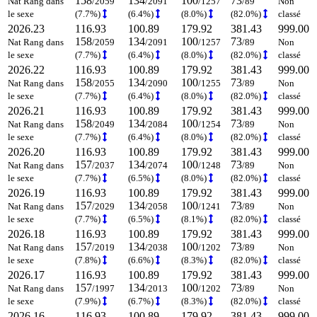
158
134
100
73
Nat Rang dans
/2059
/2091
/1257
/89
Non
le sexe
(7.7%)
(6.4%)
(8.0%)
(82.0%)
classé
2026.23
116.93
100.89
179.92
381.43
999.00
158
134
100
73
Nat Rang dans
/2059
/2091
/1257
/89
Non
le sexe
(7.7%)
(6.4%)
(8.0%)
(82.0%)
classé
2026.22
116.93
100.89
179.92
381.43
999.00
158
134
100
73
Nat Rang dans
/2055
/2090
/1255
/89
Non
le sexe
(7.7%)
(6.4%)
(8.0%)
(82.0%)
classé
2026.21
116.93
100.89
179.92
381.43
999.00
158
134
100
73
Nat Rang dans
/2049
/2084
/1254
/89
Non
le sexe
(7.7%)
(6.4%)
(8.0%)
(82.0%)
classé
2026.20
116.93
100.89
179.92
381.43
999.00
157
134
100
73
Nat Rang dans
/2037
/2074
/1248
/89
Non
le sexe
(7.7%)
(6.5%)
(8.0%)
(82.0%)
classé
2026.19
116.93
100.89
179.92
381.43
999.00
157
134
100
73
Nat Rang dans
/2029
/2058
/1241
/89
Non
le sexe
(7.7%)
(6.5%)
(8.1%)
(82.0%)
classé
2026.18
116.93
100.89
179.92
381.43
999.00
157
134
100
73
Nat Rang dans
/2019
/2038
/1202
/89
Non
le sexe
(7.8%)
(6.6%)
(8.3%)
(82.0%)
classé
2026.17
116.93
100.89
179.92
381.43
999.00
157
134
100
73
Nat Rang dans
/1997
/2013
/1202
/89
Non
le sexe
(7.9%)
(6.7%)
(8.3%)
(82.0%)
classé
2026.16
116.93
100.89
179.92
381.43
999.00