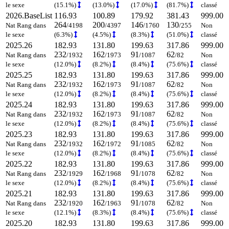
le sexe
(15.1%)
(13.0%)
(17.0%)
(81.7%)
classé
2026.BaseList
116.93
100.89
179.92
381.43
999.00
264
200
146
130
Nat Rang dans
/4198
/4397
/1760
/255
Non
le sexe
(6.3%)
(4.5%)
(8.3%)
(51.0%)
classé
2025.26
182.93
131.80
199.63
317.86
999.00
232
162
91
62
Nat Rang dans
/1932
/1973
/1087
/82
Non
le sexe
(12.0%)
(8.2%)
(8.4%)
(75.6%)
classé
2025.25
182.93
131.80
199.63
317.86
999.00
232
162
91
62
Nat Rang dans
/1932
/1973
/1087
/82
Non
le sexe
(12.0%)
(8.2%)
(8.4%)
(75.6%)
classé
2025.24
182.93
131.80
199.63
317.86
999.00
232
162
91
62
Nat Rang dans
/1932
/1973
/1087
/82
Non
le sexe
(12.0%)
(8.2%)
(8.4%)
(75.6%)
classé
2025.23
182.93
131.80
199.63
317.86
999.00
232
162
91
62
Nat Rang dans
/1932
/1972
/1085
/82
Non
le sexe
(12.0%)
(8.2%)
(8.4%)
(75.6%)
classé
2025.22
182.93
131.80
199.63
317.86
999.00
232
162
91
62
Nat Rang dans
/1929
/1968
/1078
/82
Non
le sexe
(12.0%)
(8.2%)
(8.4%)
(75.6%)
classé
2025.21
182.93
131.80
199.63
317.86
999.00
232
162
91
62
Nat Rang dans
/1920
/1963
/1078
/82
Non
le sexe
(12.1%)
(8.3%)
(8.4%)
(75.6%)
classé
2025.20
182.93
131.80
199.63
317.86
999.00