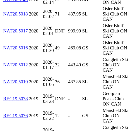
02-14
ON CAN
Osler Bluff
2020-
NAT20.5018
2020
71
487.95
SL
Ski Club ON
02-02
CAN
Osler Bluff
2020-
NAT20.5017
2020
DNF
999.99
SL
Ski Club ON
02-01
CAN
Osler Bluff
2020-
NAT20.5016
2020
49
469.08
GS
Ski Club ON
01-30
CAN
Craigleith Ski
2020-
NAT20.5012
2020
32
443.49
GS
Club ON
01-17
CAN
Mansfield Ski
2020-
NAT20.5010
2020
36
487.85
SL
Club ON
01-05
CAN
Georgian
2019-
REC19.5038
2019
DNF
-
SL
Peaks Club
03-23
ON CAN
Mansfield Ski
2019-
REC19.5036
2019
12
-
GS
Club ON
02-22
CAN
Craigleith Ski
2019-