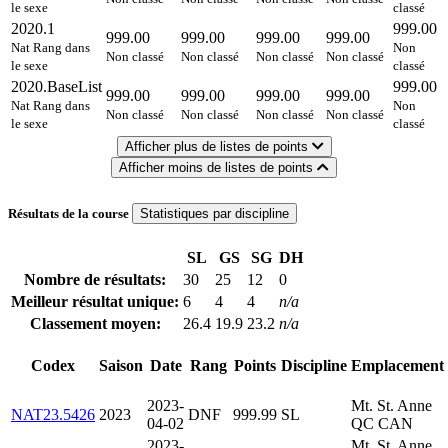
le sexe
classé
2020.1
999.00
999.00
999.00
999.00
999.00
Nat Rang dans
Non
Non classé
Non classé
Non classé
Non classé
le sexe
classé
2020.BaseList
999.00
999.00
999.00
999.00
999.00
Nat Rang dans
Non
Non classé
Non classé
Non classé
Non classé
le sexe
classé
Afficher plus de listes de points
Afficher moins de listes de points
Résultats de la course
Statistiques par discipline
SL
GS
SG
DH
Nombre de résultats:
30
25
12
0
Meilleur résultat unique:
6
4
4
n/a
Classement moyen:
26.4
19.9
23.2
n/a
Codex
Saison
Date
Rang
Points
Discipline
Emplacement
2023-
Mt. St. Anne
NAT23.5426
2023
DNF
999.99
SL
04-02
QC CAN
2023-
Mt. St. Anne