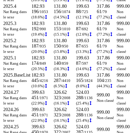
2025.4
182.93
131.80
199.63
317.86
999.00
196
156
88
61
Nat Rang dans
/1053
/1074
/725
/79
Non
le sexe
(18.6%)
(14.5%)
(12.1%)
(77.2%)
classé
2025.3
182.93
131.80
199.63
317.86
999.00
192
153
87
61
Nat Rang dans
/990
/1010
/692
/79
Non
le sexe
(19.4%)
(15.1%)
(12.6%)
(77.2%)
classé
2025.2
182.93
131.80
199.63
317.86
999.00
187
150
87
61
Nat Rang dans
/935
/950
/655
/79
Non
le sexe
(20.0%)
(15.8%)
(13.3%)
(77.2%)
classé
2025.1
182.93
131.80
199.63
317.86
999.00
174
140
87
61
Nat Rang dans
/849
/859
/597
/79
Non
le sexe
(20.5%)
(16.3%)
(14.6%)
(77.2%)
classé
2025.BaseList
182.93
131.80
199.63
317.86
999.00
445
287
165
104
Nat Rang dans
/4216
/4410
/1824
/235
Non
le sexe
(10.6%)
(6.5%)
(9.0%)
(44.3%)
classé
2024.27
399.63
326.62
524.03
999.00
999.00
451
323
288
Nat Rang dans
/1971
/2008
/1136
Non
Non classé
le sexe
(22.9%)
(16.1%)
(25.4%)
classé
2024.26
399.63
326.62
524.03
999.00
999.00
451
323
288
Nat Rang dans
/1971
/2008
/1136
Non
Non classé
le sexe
(22.9%)
(16.1%)
(25.4%)
classé
2024.25
399.63
326.62
524.03
999.00
999.00
450
322
287
Nat Rang dans
/1970
/2007
/1135
Non