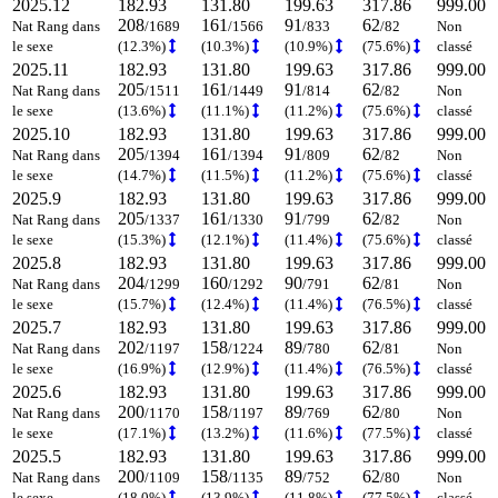
2025.12
182.93
131.80
199.63
317.86
999.00
208
161
91
62
Nat Rang dans
/1689
/1566
/833
/82
Non
le sexe
(12.3%)
(10.3%)
(10.9%)
(75.6%)
classé
2025.11
182.93
131.80
199.63
317.86
999.00
205
161
91
62
Nat Rang dans
/1511
/1449
/814
/82
Non
le sexe
(13.6%)
(11.1%)
(11.2%)
(75.6%)
classé
2025.10
182.93
131.80
199.63
317.86
999.00
205
161
91
62
Nat Rang dans
/1394
/1394
/809
/82
Non
le sexe
(14.7%)
(11.5%)
(11.2%)
(75.6%)
classé
2025.9
182.93
131.80
199.63
317.86
999.00
205
161
91
62
Nat Rang dans
/1337
/1330
/799
/82
Non
le sexe
(15.3%)
(12.1%)
(11.4%)
(75.6%)
classé
2025.8
182.93
131.80
199.63
317.86
999.00
204
160
90
62
Nat Rang dans
/1299
/1292
/791
/81
Non
le sexe
(15.7%)
(12.4%)
(11.4%)
(76.5%)
classé
2025.7
182.93
131.80
199.63
317.86
999.00
202
158
89
62
Nat Rang dans
/1197
/1224
/780
/81
Non
le sexe
(16.9%)
(12.9%)
(11.4%)
(76.5%)
classé
2025.6
182.93
131.80
199.63
317.86
999.00
200
158
89
62
Nat Rang dans
/1170
/1197
/769
/80
Non
le sexe
(17.1%)
(13.2%)
(11.6%)
(77.5%)
classé
2025.5
182.93
131.80
199.63
317.86
999.00
200
158
89
62
Nat Rang dans
/1109
/1135
/752
/80
Non
le sexe
(18.0%)
(13.9%)
(11.8%)
(77.5%)
classé