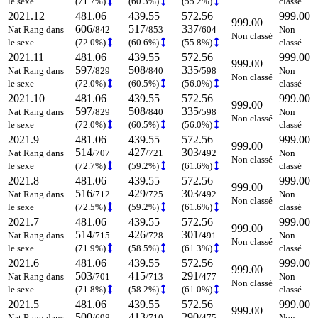
le sexe
(71.7%)
(60.3%)
(55.2%)
classé
2021.12
481.06
439.55
572.56
999.00
999.00
606
517
337
Nat Rang dans
/842
/853
/604
Non
Non classé
le sexe
(72.0%)
(60.6%)
(55.8%)
classé
2021.11
481.06
439.55
572.56
999.00
999.00
597
508
335
Nat Rang dans
/829
/840
/598
Non
Non classé
le sexe
(72.0%)
(60.5%)
(56.0%)
classé
2021.10
481.06
439.55
572.56
999.00
999.00
597
508
335
Nat Rang dans
/829
/840
/598
Non
Non classé
le sexe
(72.0%)
(60.5%)
(56.0%)
classé
2021.9
481.06
439.55
572.56
999.00
999.00
514
427
303
Nat Rang dans
/707
/721
/492
Non
Non classé
le sexe
(72.7%)
(59.2%)
(61.6%)
classé
2021.8
481.06
439.55
572.56
999.00
999.00
516
429
303
Nat Rang dans
/712
/725
/492
Non
Non classé
le sexe
(72.5%)
(59.2%)
(61.6%)
classé
2021.7
481.06
439.55
572.56
999.00
999.00
514
426
301
Nat Rang dans
/715
/728
/491
Non
Non classé
le sexe
(71.9%)
(58.5%)
(61.3%)
classé
2021.6
481.06
439.55
572.56
999.00
999.00
503
415
291
Nat Rang dans
/701
/713
/477
Non
Non classé
le sexe
(71.8%)
(58.2%)
(61.0%)
classé
2021.5
481.06
439.55
572.56
999.00
999.00
500
413
290
Nat Rang dans
/698
/710
/475
Non