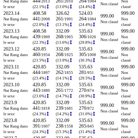
444
261
264
Nat Rang dans
/2013
/2010
/1084
Non
Non classé
le sexe
(22.1%)
(13.0%)
(24.4%)
classé
2023.14
408.58
326.62
524.03
999.00
999.00
441
261
264
Nat Rang dans
/2008
/1991
/1084
Non
Non classé
le sexe
(22.0%)
(13.1%)
(24.4%)
classé
2023.13
408.58
332.09
535.63
999.00
999.00
439
268
306
Nat Rang dans
/1969
/1965
/1026
Non
Non classé
le sexe
(22.3%)
(13.6%)
(29.8%)
classé
2023.12
420.85
332.09
535.63
999.00
999.00
460
268
305
Nat Rang dans
/1954
/1925
/1008
Non
Non classé
le sexe
(23.5%)
(13.9%)
(30.3%)
classé
2023.11
420.85
332.09
535.63
999.00
999.00
444
262
281
Nat Rang dans
/1897
/1855
/951
Non
Non classé
le sexe
(23.4%)
(14.1%)
(29.5%)
classé
2023.10
420.85
332.09
535.63
999.00
999.00
443
261
270
Nat Rang dans
/1880
/1772
/874
Non
Non classé
le sexe
(23.6%)
(14.7%)
(30.9%)
classé
2023.9
420.85
332.09
535.63
999.00
999.00
441
239
270
Nat Rang dans
/1818
/1681
/872
Non
Non classé
le sexe
(24.3%)
(14.2%)
(31.0%)
classé
2023.8
420.85
332.09
535.63
999.00
999.00
391
238
265
Nat Rang dans
/1607
/1558
/845
Non
Non classé
le sexe
(24.3%)
(15.3%)
(31.4%)
classé