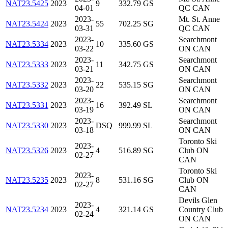
NAT23.5425
2023
9
332.79
GS
04-01
QC CAN
2023-
Mt. St. Anne
NAT23.5424
2023
55
702.25
SG
03-31
QC CAN
2023-
Searchmont
NAT23.5334
2023
10
335.60
GS
03-22
ON CAN
2023-
Searchmont
NAT23.5333
2023
11
342.75
GS
03-21
ON CAN
2023-
Searchmont
NAT23.5332
2023
22
535.15
SG
03-20
ON CAN
2023-
Searchmont
NAT23.5331
2023
16
392.49
SL
03-19
ON CAN
2023-
Searchmont
NAT23.5330
2023
DSQ
999.99
SL
03-18
ON CAN
Toronto Ski
2023-
NAT23.5326
2023
4
516.89
SG
Club ON
02-27
CAN
Toronto Ski
2023-
NAT23.5235
2023
8
531.16
SG
Club ON
02-27
CAN
Devils Glen
2023-
NAT23.5234
2023
4
321.14
GS
Country Club
02-24
ON CAN