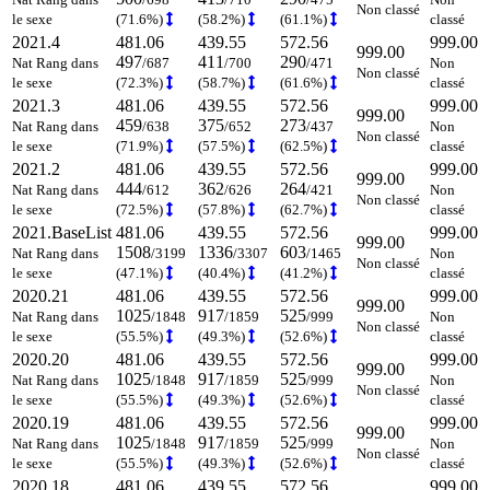
Non classé
le sexe
(71.6%)
(58.2%)
(61.1%)
classé
2021.4
481.06
439.55
572.56
999.00
999.00
497
411
290
Nat Rang dans
/687
/700
/471
Non
Non classé
le sexe
(72.3%)
(58.7%)
(61.6%)
classé
2021.3
481.06
439.55
572.56
999.00
999.00
459
375
273
Nat Rang dans
/638
/652
/437
Non
Non classé
le sexe
(71.9%)
(57.5%)
(62.5%)
classé
2021.2
481.06
439.55
572.56
999.00
999.00
444
362
264
Nat Rang dans
/612
/626
/421
Non
Non classé
le sexe
(72.5%)
(57.8%)
(62.7%)
classé
2021.BaseList
481.06
439.55
572.56
999.00
999.00
1508
1336
603
Nat Rang dans
/3199
/3307
/1465
Non
Non classé
le sexe
(47.1%)
(40.4%)
(41.2%)
classé
2020.21
481.06
439.55
572.56
999.00
999.00
1025
917
525
Nat Rang dans
/1848
/1859
/999
Non
Non classé
le sexe
(55.5%)
(49.3%)
(52.6%)
classé
2020.20
481.06
439.55
572.56
999.00
999.00
1025
917
525
Nat Rang dans
/1848
/1859
/999
Non
Non classé
le sexe
(55.5%)
(49.3%)
(52.6%)
classé
2020.19
481.06
439.55
572.56
999.00
999.00
1025
917
525
Nat Rang dans
/1848
/1859
/999
Non
Non classé
le sexe
(55.5%)
(49.3%)
(52.6%)
classé
2020.18
481.06
439.55
572.56
999.00