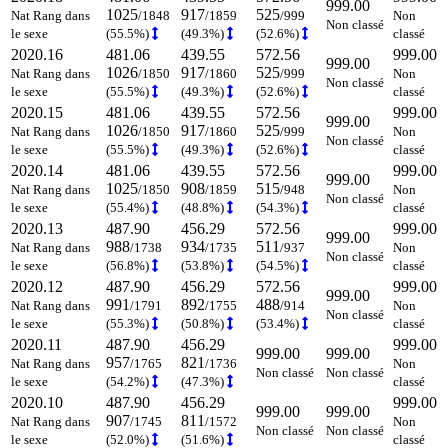
999.00
1025
917
525
Nat Rang dans
/1848
/1859
/999
Non
Non classé
le sexe
(55.5%)
(49.3%)
(52.6%)
classé
2020.16
481.06
439.55
572.56
999.00
999.00
1026
917
525
Nat Rang dans
/1850
/1860
/999
Non
Non classé
le sexe
(55.5%)
(49.3%)
(52.6%)
classé
2020.15
481.06
439.55
572.56
999.00
999.00
1026
917
525
Nat Rang dans
/1850
/1860
/999
Non
Non classé
le sexe
(55.5%)
(49.3%)
(52.6%)
classé
2020.14
481.06
439.55
572.56
999.00
999.00
1025
908
515
Nat Rang dans
/1850
/1859
/948
Non
Non classé
le sexe
(55.4%)
(48.8%)
(54.3%)
classé
2020.13
487.90
456.29
572.56
999.00
999.00
988
934
511
Nat Rang dans
/1738
/1735
/937
Non
Non classé
le sexe
(56.8%)
(53.8%)
(54.5%)
classé
2020.12
487.90
456.29
572.56
999.00
999.00
991
892
488
Nat Rang dans
/1791
/1755
/914
Non
Non classé
le sexe
(55.3%)
(50.8%)
(53.4%)
classé
2020.11
487.90
456.29
999.00
999.00
999.00
957
821
Nat Rang dans
/1765
/1736
Non
Non classé
Non classé
le sexe
(54.2%)
(47.3%)
classé
2020.10
487.90
456.29
999.00
999.00
999.00
907
811
Nat Rang dans
/1745
/1572
Non
Non classé
Non classé
le sexe
(52.0%)
(51.6%)
classé