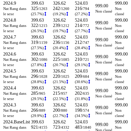
2024.9
399.63
326.62
524.03
999.00
999.00
325
242
216
Nat Rang dans
/1263
/1260
/794
Non
Non classé
le sexe
(25.7%)
(19.2%)
(27.2%)
classé
2024.8
399.63
326.62
524.03
999.00
999.00
322
239
214
Nat Rang dans
/1215
/1212
/772
Non
Non classé
le sexe
(26.5%)
(19.7%)
(27.7%)
classé
2024.7
399.63
326.62
524.03
999.00
999.00
319
236
212
Nat Rang dans
/1159
/1156
/747
Non
Non classé
le sexe
(27.5%)
(20.4%)
(28.4%)
classé
2024.6
399.63
326.62
524.03
999.00
999.00
302
225
210
Nat Rang dans
/1086
/1085
/721
Non
Non classé
le sexe
(27.8%)
(20.7%)
(29.1%)
classé
2024.5
399.63
326.62
524.03
999.00
999.00
296
220
209
Nat Rang dans
/1028
/1025
/684
Non
Non classé
le sexe
(28.8%)
(21.5%)
(30.6%)
classé
2024.4
399.63
326.62
524.03
999.00
999.00
285
215
202
Nat Rang dans
/965
/957
/635
Non
Non classé
le sexe
(29.5%)
(22.5%)
(31.8%)
classé
2024.3
399.63
326.62
524.03
999.00
999.00
266
200
198
Nat Rang dans
/889
/880
/574
Non
Non classé
le sexe
(29.9%)
(22.7%)
(34.5%)
classé
2024.BaseList
399.63
326.62
524.03
999.00
999.00
921
723
483
Nat Rang dans
/4155
/4332
/1840
Non
Non classé