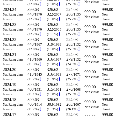
Non classé
le sexe
(22.8%)
(16.0%)
(25.3%)
classé
2024.24
399.63
326.62
524.03
999.00
999.00
448
322
286
Nat Rang dans
/1970
/2007
/1135
Non
Non classé
le sexe
(22.7%)
(16.0%)
(25.2%)
classé
2024.23
399.63
326.62
524.03
999.00
999.00
448
322
286
Nat Rang dans
/1970
/2005
/1135
Non
Non classé
le sexe
(22.7%)
(16.1%)
(25.2%)
classé
2024.22
399.63
326.62
524.03
999.00
999.00
448
319
283
Nat Rang dans
/1967
/1999
/1132
Non
Non classé
le sexe
(22.8%)
(16.0%)
(25.0%)
classé
2024.21
399.63
326.62
524.03
999.00
999.00
418
316
279
Nat Rang dans
/1960
/1997
/1132
Non
Non classé
le sexe
(21.3%)
(15.8%)
(24.6%)
classé
2024.20
399.63
326.62
524.03
999.00
999.00
413
316
277
Nat Rang dans
/1945
/1993
/1071
Non
Non classé
le sexe
(21.2%)
(15.9%)
(25.9%)
classé
2024.19
399.63
326.62
524.03
999.00
999.00
408
315
276
Nat Rang dans
/1931
/1991
/1068
Non
Non classé
le sexe
(21.1%)
(15.8%)
(25.8%)
classé
2024.18
399.63
326.62
524.03
999.00
999.00
405
303
263
Nat Rang dans
/1914
/1982
/1007
Non
Non classé
le sexe
(21.2%)
(15.3%)
(26.1%)
classé
2024.17
399.63
326.62
524.03
999.00