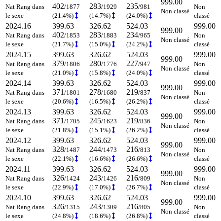
999.00
402
283
235
Nat Rang dans
/1877
/1929
/981
Non
Non classé
le sexe
(21.4%)
(14.7%)
(24.0%)
classé
2024.16
399.63
326.62
524.03
999.00
999.00
402
283
234
Nat Rang dans
/1853
/1883
/965
Non
Non classé
le sexe
(21.7%)
(15.0%)
(24.2%)
classé
2024.15
399.63
326.62
524.03
999.00
999.00
379
280
227
Nat Rang dans
/1806
/1776
/947
Non
Non classé
le sexe
(21.0%)
(15.8%)
(24.0%)
classé
2024.14
399.63
326.62
524.03
999.00
999.00
371
278
219
Nat Rang dans
/1801
/1680
/837
Non
Non classé
le sexe
(20.6%)
(16.5%)
(26.2%)
classé
2024.13
399.63
326.62
524.03
999.00
999.00
371
245
219
Nat Rang dans
/1705
/1623
/836
Non
Non classé
le sexe
(21.8%)
(15.1%)
(26.2%)
classé
2024.12
399.63
326.62
524.03
999.00
999.00
328
244
216
Nat Rang dans
/1487
/1473
/813
Non
Non classé
le sexe
(22.1%)
(16.6%)
(26.6%)
classé
2024.11
399.63
326.62
524.03
999.00
999.00
326
243
216
Nat Rang dans
/1424
/1426
/809
Non
Non classé
le sexe
(22.9%)
(17.0%)
(26.7%)
classé
2024.10
399.63
326.62
524.03
999.00
999.00
326
243
216
Nat Rang dans
/1315
/1309
/805
Non
Non classé
le sexe
(24.8%)
(18.6%)
(26.8%)
classé