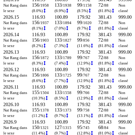
156
133
99
72
Nat Rang dans
/1958
/1938
/1158
/88
Non
le sexe
(8.0%)
(6.9%)
(8.5%)
(81.8%)
classé
2026.15
116.93
100.89
179.92
381.43
999.00
156
133
99
72
Nat Rang dans
/1937
/1894
/1020
/88
Non
le sexe
(8.1%)
(7.0%)
(9.7%)
(81.8%)
classé
2026.14
116.93
100.89
179.92
381.43
999.00
156
133
99
72
Nat Rang dans
/1903
/1827
/856
/88
Non
le sexe
(8.2%)
(7.3%)
(11.6%)
(81.8%)
classé
2026.13
116.93
100.89
179.92
381.43
999.00
156
133
99
72
Nat Rang dans
/1872
/1789
/767
/88
Non
le sexe
(8.3%)
(7.4%)
(12.9%)
(81.8%)
classé
2026.12
116.93
100.89
179.92
381.43
999.00
156
133
99
72
Nat Rang dans
/1806
/1725
/767
/88
Non
le sexe
(8.6%)
(7.7%)
(12.9%)
(81.8%)
classé
2026.11
116.93
100.89
179.92
381.43
999.00
155
133
99
72
Nat Rang dans
/1504
/1558
/766
/88
Non
le sexe
(10.3%)
(8.5%)
(12.9%)
(81.8%)
classé
2026.10
116.93
100.89
179.92
381.43
999.00
155
133
99
72
Nat Rang dans
/1378
/1373
/758
/88
Non
le sexe
(11.2%)
(9.7%)
(13.1%)
(81.8%)
classé
2026.9
116.93
100.89
179.92
381.43
999.00
150
127
95
68
Nat Rang dans
/1321
/1315
/745
/84
Non
le sexe
(11.4%)
(9.7%)
(12.8%)
(81.0%)
classé