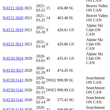
ON CAN
2021-
Beaver Valley
NAT21.5026
2021
15
456.88
SL
03-25
ON CAN
2021-
Beaver Valley
NAT21.5029
2021
14
463.48
SL
03-25
ON CAN
Alpine Ski
2021-
NAT21.5019
2021
9
420.61
GS
Club ON
03-18
CAN
Alpine Ski
2021-
NAT21.5013
2021
6
420.86
GS
Club ON
03-18
CAN
Alpine Ski
2020-
NAT20.5024
2020
45
435.61
GS
Club ON
03-01
CAN
2020-
NAT20.5023
2020
43
474.26
SL
02-29
2020-
Searchmont
NAT20.5143
2020
DNS2
999.99
SL
02-16
ON CAN
2020-
Searchmont
NAT20.5142
2020
DNF2
999.99
GS
02-15
ON CAN
2020-
Searchmont
NAT20.5141
2020
26
575.43
SG
02-14
ON CAN
2020-
Searchmont
NAT20.5140
2020
22
569.69
SG