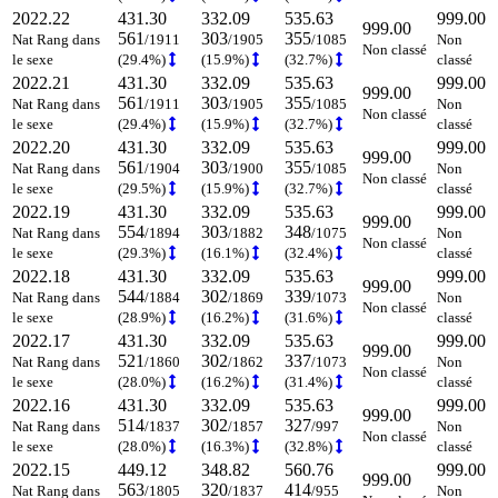
2022.22
431.30
332.09
535.63
999.00
999.00
561
303
355
Nat Rang dans
/1911
/1905
/1085
Non
Non classé
le sexe
(29.4%)
(15.9%)
(32.7%)
classé
2022.21
431.30
332.09
535.63
999.00
999.00
561
303
355
Nat Rang dans
/1911
/1905
/1085
Non
Non classé
le sexe
(29.4%)
(15.9%)
(32.7%)
classé
2022.20
431.30
332.09
535.63
999.00
999.00
561
303
355
Nat Rang dans
/1904
/1900
/1085
Non
Non classé
le sexe
(29.5%)
(15.9%)
(32.7%)
classé
2022.19
431.30
332.09
535.63
999.00
999.00
554
303
348
Nat Rang dans
/1894
/1882
/1075
Non
Non classé
le sexe
(29.3%)
(16.1%)
(32.4%)
classé
2022.18
431.30
332.09
535.63
999.00
999.00
544
302
339
Nat Rang dans
/1884
/1869
/1073
Non
Non classé
le sexe
(28.9%)
(16.2%)
(31.6%)
classé
2022.17
431.30
332.09
535.63
999.00
999.00
521
302
337
Nat Rang dans
/1860
/1862
/1073
Non
Non classé
le sexe
(28.0%)
(16.2%)
(31.4%)
classé
2022.16
431.30
332.09
535.63
999.00
999.00
514
302
327
Nat Rang dans
/1837
/1857
/997
Non
Non classé
le sexe
(28.0%)
(16.3%)
(32.8%)
classé
2022.15
449.12
348.82
560.76
999.00
999.00
563
320
414
Nat Rang dans
/1805
/1837
/955
Non