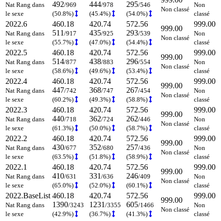
492
444
295
Nat Rang dans
/969
/978
/546
Non
Non classé
le sexe
(50.8%)
(45.4%)
(54.0%)
classé
2022.6
460.18
420.74
572.56
999.00
999.00
511
435
293
Nat Rang dans
/917
/925
/539
Non
Non classé
le sexe
(55.7%)
(47.0%)
(54.4%)
classé
2022.5
460.18
420.74
572.56
999.00
999.00
514
438
296
Nat Rang dans
/877
/883
/554
Non
Non classé
le sexe
(58.6%)
(49.6%)
(53.4%)
classé
2022.4
460.18
420.74
572.56
999.00
999.00
447
368
267
Nat Rang dans
/742
/747
/454
Non
Non classé
le sexe
(60.2%)
(49.3%)
(58.8%)
classé
2022.3
460.18
420.74
572.56
999.00
999.00
440
362
262
Nat Rang dans
/718
/724
/446
Non
Non classé
le sexe
(61.3%)
(50.0%)
(58.7%)
classé
2022.2
460.18
420.74
572.56
999.00
999.00
430
352
257
Nat Rang dans
/677
/680
/436
Non
Non classé
le sexe
(63.5%)
(51.8%)
(58.9%)
classé
2022.1
460.18
420.74
572.56
999.00
999.00
410
331
246
Nat Rang dans
/631
/636
/409
Non
Non classé
le sexe
(65.0%)
(52.0%)
(60.1%)
classé
2022.BaseList
460.18
420.74
572.56
999.00
999.00
1390
1231
605
Nat Rang dans
/3243
/3355
/1466
Non
Non classé
le sexe
(42.9%)
(36.7%)
(41.3%)
classé