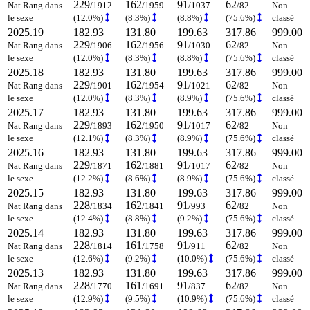
229
162
91
62
Nat Rang dans
/1912
/1959
/1037
/82
Non
le sexe
(12.0%)
(8.3%)
(8.8%)
(75.6%)
classé
2025.19
182.93
131.80
199.63
317.86
999.00
229
162
91
62
Nat Rang dans
/1906
/1956
/1030
/82
Non
le sexe
(12.0%)
(8.3%)
(8.8%)
(75.6%)
classé
2025.18
182.93
131.80
199.63
317.86
999.00
229
162
91
62
Nat Rang dans
/1901
/1954
/1021
/82
Non
le sexe
(12.0%)
(8.3%)
(8.9%)
(75.6%)
classé
2025.17
182.93
131.80
199.63
317.86
999.00
229
162
91
62
Nat Rang dans
/1893
/1950
/1017
/82
Non
le sexe
(12.1%)
(8.3%)
(8.9%)
(75.6%)
classé
2025.16
182.93
131.80
199.63
317.86
999.00
229
162
91
62
Nat Rang dans
/1871
/1881
/1017
/82
Non
le sexe
(12.2%)
(8.6%)
(8.9%)
(75.6%)
classé
2025.15
182.93
131.80
199.63
317.86
999.00
228
162
91
62
Nat Rang dans
/1834
/1841
/993
/82
Non
le sexe
(12.4%)
(8.8%)
(9.2%)
(75.6%)
classé
2025.14
182.93
131.80
199.63
317.86
999.00
228
161
91
62
Nat Rang dans
/1814
/1758
/911
/82
Non
le sexe
(12.6%)
(9.2%)
(10.0%)
(75.6%)
classé
2025.13
182.93
131.80
199.63
317.86
999.00
228
161
91
62
Nat Rang dans
/1770
/1691
/837
/82
Non
le sexe
(12.9%)
(9.5%)
(10.9%)
(75.6%)
classé