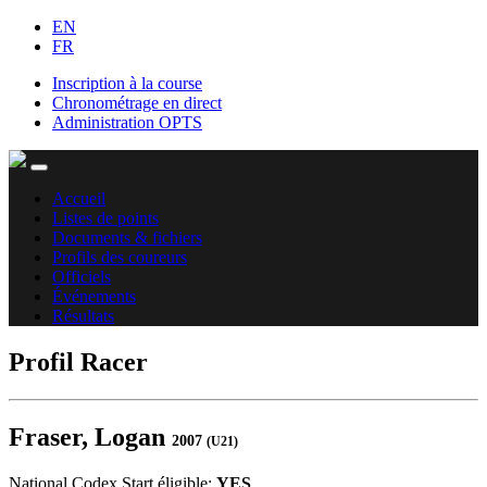
EN
FR
Inscription à la course
Chronométrage en direct
Administration OPTS
Accueil
Listes de points
Documents & fichiers
Profils des coureurs
Officiels
Événements
Résultats
Profil Racer
Fraser, Logan
2007
(U21)
National Codex Start éligible:
YES