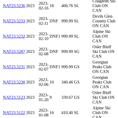
Craigleith Ski
2023-
NAT23.5236
2023
18
406.76
SL
Club ON
02-16
CAN
Devils Glen
2023-
NAT23.5233
2023
DNF
999.99
SL
Country Club
02-11
ON CAN
Alpine Ski
2023-
NAT23.5232
2023
DNF1
999.99
SL
Club ON
02-10
CAN
Osler Bluff
2023-
NAT23.5287
2023
DNF
999.99
SG
Ski Club ON
02-08
CAN
Georgian
2023-
NAT23.5231
2023
DNF1
999.99
GS
Peaks Club
02-07
ON CAN
Georgian
2023-
NAT23.5230
2023
10
340.46
GS
Peaks Club
02-06
ON CAN
Osler Bluff
2023-
NAT23.5123
2023
9
339.67
GS
Ski Club ON
01-20
CAN
Alpine Ski
2023-
NAT23.5122
2023
16
410.40
SL
Club ON
01-08
CAN