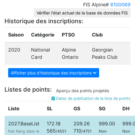
FIS Alpine#
6100069
Vérifier l'état actuel de la base de données FIS
Historique des inscriptions:
Saison
Catégorie
PTSO
Club
2020
National
Alpine
Georgian
Card
Ontario
Peaks Club
Afficher plus d'historique des inscriptions
Listes de points:
Aperçu des points projetés
Dates de publication de la liste de points
Liste
SL
GS
SG
DH
2027.BaseList
172.18
209.26
999.00
999.
565
710
Nat Rang dans le
/4551
/4751
Non
Non