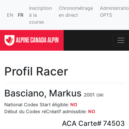
Inscription
Chronométrage
Administrati
EN
FR
à la
en direct
OPTS
course
Profil Racer
Basciano, Markus
2001
(SR)
National Codex Start éligible:
NO
Début du Codex réCréatif admissible:
NO
ACA Carte# 74503