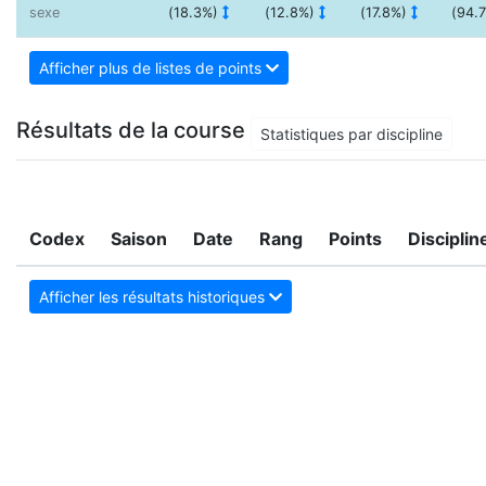
sexe
(18.3%)
(12.8%)
(17.8%)
(94.
Afficher plus de listes de points
Résultats de la course
Statistiques par discipline
Codex
Saison
Date
Rang
Points
Disciplin
Afficher les résultats historiques