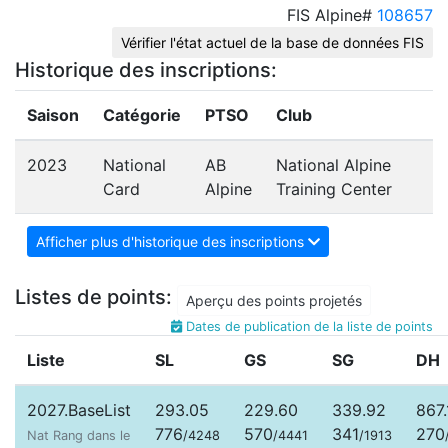
FIS Alpine#
108657
Vérifier l'état actuel de la base de données FIS
Historique des inscriptions:
Saison
Catégorie
PTSO
Club
2023
National
AB
National Alpine
Card
Alpine
Training Center
Afficher plus d'historique des inscriptions
Listes de points:
Aperçu des points projetés
Dates de publication de la liste de points
Liste
SL
GS
SG
DH
2027.BaseList
293.05
229.60
339.92
867.
776
570
341
270
Nat Rang dans le
/4248
/4441
/1913