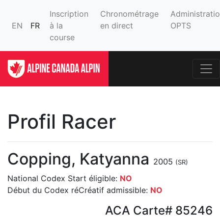
Inscription
Chronométrage
Administrati
EN
FR
à la
en direct
OPTS
course
Profil Racer
Copping, Katyanna
2005
(SR)
National Codex Start éligible:
NO
Début du Codex réCréatif admissible:
NO
ACA Carte# 85246