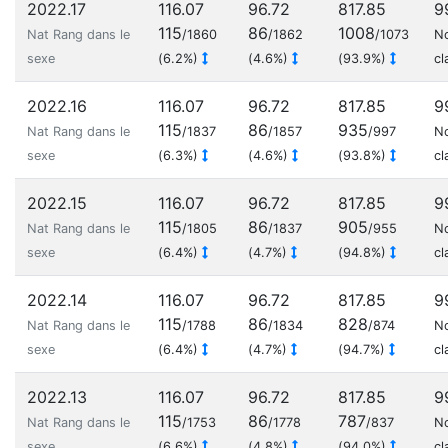
2022.17
116.07
96.72
817.85
9
115
86
1008
Nat Rang dans le
/1860
/1862
/1073
N
sexe
(6.2%)
(4.6%)
(93.9%)
cl
2022.16
116.07
96.72
817.85
9
115
86
935
Nat Rang dans le
/1837
/1857
/997
N
sexe
(6.3%)
(4.6%)
(93.8%)
cl
2022.15
116.07
96.72
817.85
9
115
86
905
Nat Rang dans le
/1805
/1837
/955
N
sexe
(6.4%)
(4.7%)
(94.8%)
cl
2022.14
116.07
96.72
817.85
9
115
86
828
Nat Rang dans le
/1788
/1834
/874
N
sexe
(6.4%)
(4.7%)
(94.7%)
cl
2022.13
116.07
96.72
817.85
9
115
86
787
Nat Rang dans le
/1753
/1778
/837
N
sexe
(6.6%)
(4.8%)
(94.0%)
cl