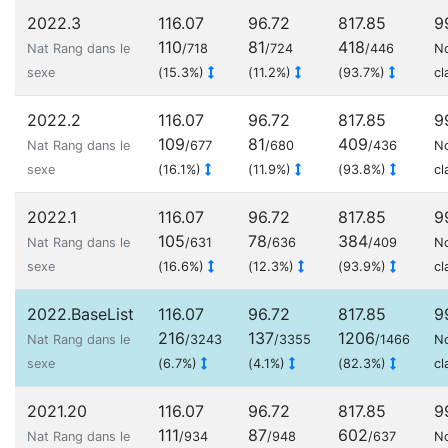
2022.3
116.07
96.72
817.85
9
110
81
418
Nat Rang dans le
/718
/724
/446
N
sexe
(15.3%)
(11.2%)
(93.7%)
cl
2022.2
116.07
96.72
817.85
9
109
81
409
Nat Rang dans le
/677
/680
/436
N
sexe
(16.1%)
(11.9%)
(93.8%)
cl
2022.1
116.07
96.72
817.85
9
105
78
384
Nat Rang dans le
/631
/636
/409
N
sexe
(16.6%)
(12.3%)
(93.9%)
cl
2022.BaseList
116.07
96.72
817.85
9
216
137
1206
Nat Rang dans le
/3243
/3355
/1466
N
sexe
(6.7%)
(4.1%)
(82.3%)
cl
2021.20
116.07
96.72
817.85
9
111
87
602
Nat Rang dans le
/934
/948
/637
N