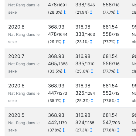
478
338
558
Nat Rang dans le
/1691
/1546
/718
N
sexe
(28.3%)
(21.9%)
(77.7%)
cl
2020.8
368.93
316.98
681.54
9
478
338
558
Nat Rang dans le
/1644
/1463
/718
N
sexe
(29.1%)
(23.1%)
(77.7%)
cl
2020.7
368.93
316.98
681.54
9
465
335
556
Nat Rang dans le
/1388
/1310
/716
N
sexe
(33.5%)
(25.6%)
(77.7%)
cl
2020.6
368.93
316.98
681.54
9
447
325
552
Nat Rang dans le
/1273
/1284
/712
N
sexe
(35.1%)
(25.3%)
(77.5%)
cl
2020.5
368.93
316.98
681.54
9
442
324
547
Nat Rang dans le
/1170
/1185
/703
N
sexe
(37.8%)
(27.3%)
(77.8%)
cl