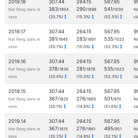
2019.18
307.44
264.15
567.95
9
383
290
541
Nat Rang dans le
/1854
/1898
/1030
N
sexe
(20.7%)
(15.3%)
(52.5%)
cl
2019.17
307.44
264.15
567.95
9
381
283
535
Nat Rang dans le
/1845
/1891
/1023
N
sexe
(20.7%)
(15.0%)
(52.3%)
cl
2019.16
307.44
264.15
567.95
9
378
281
535
Nat Rang dans le
/1836
/1878
/1023
N
sexe
(20.6%)
(15.0%)
(52.3%)
cl
2019.15
307.44
264.15
567.95
9
367
276
501
Nat Rang dans le
/1825
/1865
/970
N
sexe
(20.1%)
(14.8%)
(51.6%)
cl
2019.14
307.44
264.15
567.95
9
367
276
495
Nat Rang dans le
/1815
/1861
/951
N
sexe
(20.2%)
(14.8%)
(52.1%)
cl