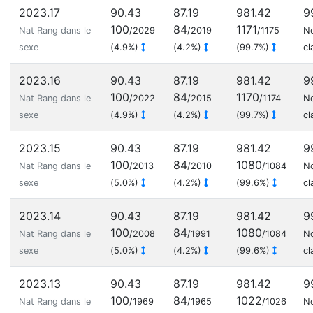
2023.17
90.43
87.19
981.42
9
100
84
1171
Nat Rang dans le
/2029
/2019
/1175
N
sexe
(4.9%)
(4.2%)
(99.7%)
cl
2023.16
90.43
87.19
981.42
9
100
84
1170
Nat Rang dans le
/2022
/2015
/1174
N
sexe
(4.9%)
(4.2%)
(99.7%)
cl
2023.15
90.43
87.19
981.42
9
100
84
1080
Nat Rang dans le
/2013
/2010
/1084
N
sexe
(5.0%)
(4.2%)
(99.6%)
cl
2023.14
90.43
87.19
981.42
9
100
84
1080
Nat Rang dans le
/2008
/1991
/1084
N
sexe
(5.0%)
(4.2%)
(99.6%)
cl
2023.13
90.43
87.19
981.42
9
100
84
1022
Nat Rang dans le
/1969
/1965
/1026
N