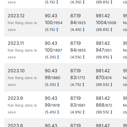
sexe
(5.1%)
(4.3%)
(99.6%)
cl
2023.12
90.43
87.19
981.42
9
100
84
1004
Nat Rang dans le
/1954
/1925
/1008
N
sexe
(5.1%)
(4.4%)
(99.6%)
cl
2023.11
90.43
87.19
981.42
9
100
84
947
Nat Rang dans le
/1897
/1855
/951
N
sexe
(5.3%)
(4.5%)
(99.6%)
cl
2023.10
90.43
87.19
981.42
9
99
83
870
Nat Rang dans le
/1880
/1772
/874
N
sexe
(5.3%)
(4.7%)
(99.5%)
cl
2023.9
90.43
87.19
981.42
9
99
83
868
Nat Rang dans le
/1818
/1681
/872
N
sexe
(5.4%)
(4.9%)
(99.5%)
cl
2023.8
90.43
87.19
981.42
9