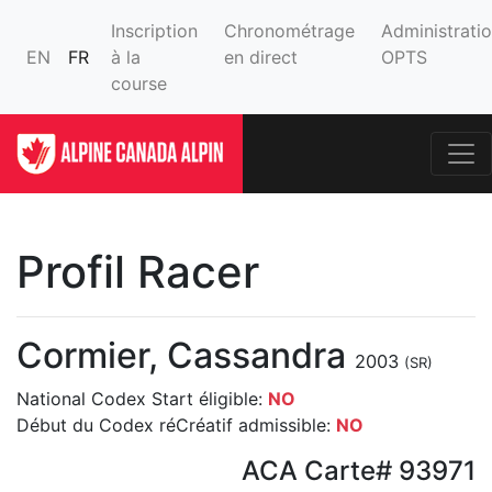
Inscription
Chronométrage
Administrati
EN
FR
à la
en direct
OPTS
course
Profil Racer
Cormier, Cassandra
2003
(SR)
National Codex Start éligible:
NO
Début du Codex réCréatif admissible:
NO
ACA Carte# 93971