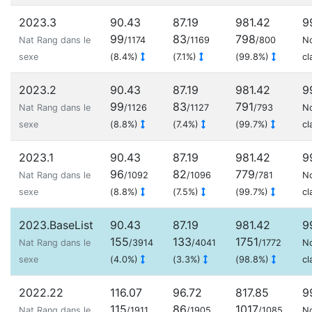
2023.3
90.43
87.19
981.42
9
99
83
798
Nat Rang dans le
/1174
/1169
/800
N
sexe
(8.4%)
(7.1%)
(99.8%)
cl
2023.2
90.43
87.19
981.42
9
99
83
791
Nat Rang dans le
/1126
/1127
/793
N
sexe
(8.8%)
(7.4%)
(99.7%)
cl
2023.1
90.43
87.19
981.42
9
96
82
779
Nat Rang dans le
/1092
/1096
/781
N
sexe
(8.8%)
(7.5%)
(99.7%)
cl
2023.BaseList
90.43
87.19
981.42
9
155
133
1751
Nat Rang dans le
/3914
/4041
/1772
N
sexe
(4.0%)
(3.3%)
(98.8%)
cl
2022.22
116.07
96.72
817.85
9
115
86
1017
Nat Rang dans le
/1911
/1905
/1085
N