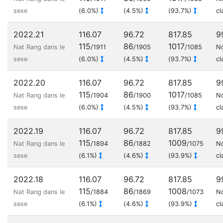
sexe
(6.0%)
(4.5%)
(93.7%)
cl
2022.21
116.07
96.72
817.85
9
115
86
1017
Nat Rang dans le
/1911
/1905
/1085
N
sexe
(6.0%)
(4.5%)
(93.7%)
cl
2022.20
116.07
96.72
817.85
9
115
86
1017
Nat Rang dans le
/1904
/1900
/1085
N
sexe
(6.0%)
(4.5%)
(93.7%)
cl
2022.19
116.07
96.72
817.85
9
115
86
1009
Nat Rang dans le
/1894
/1882
/1075
N
sexe
(6.1%)
(4.6%)
(93.9%)
cl
2022.18
116.07
96.72
817.85
9
115
86
1008
Nat Rang dans le
/1884
/1869
/1073
N
sexe
(6.1%)
(4.6%)
(93.9%)
cl