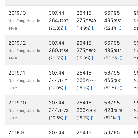
2019.13
307.44
264.15
567.95
9
364
275
495
Nat Rang dans le
/1797
/1849
/951
N
sexe
(20.3%)
(14.9%)
(52.1%)
cl
2019.12
307.44
264.15
567.95
9
360
275
485
Nat Rang dans le
/1756
/1802
/912
N
sexe
(20.5%)
(15.3%)
(53.2%)
cl
2019.11
307.44
264.15
567.95
9
344
268
465
Nat Rang dans le
/1721
/1770
/881
N
sexe
(20.0%)
(15.1%)
(52.8%)
cl
2019.10
307.44
264.15
567.95
9
344
266
423
Nat Rang dans le
/1673
/1764
/828
N
sexe
(20.6%)
(15.1%)
(51.1%)
cl
2019.9
307.44
264.15
567.95
9