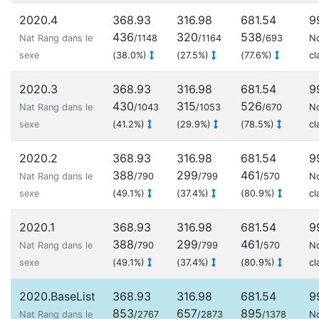
2020.4
368.93
316.98
681.54
9
436
320
538
Nat Rang dans le
/1148
/1164
/693
N
sexe
(38.0%)
(27.5%)
(77.6%)
cl
2020.3
368.93
316.98
681.54
9
430
315
526
Nat Rang dans le
/1043
/1053
/670
N
sexe
(41.2%)
(29.9%)
(78.5%)
cl
2020.2
368.93
316.98
681.54
9
388
299
461
Nat Rang dans le
/790
/799
/570
N
sexe
(49.1%)
(37.4%)
(80.9%)
cl
2020.1
368.93
316.98
681.54
9
388
299
461
Nat Rang dans le
/790
/799
/570
N
sexe
(49.1%)
(37.4%)
(80.9%)
cl
2020.BaseList
368.93
316.98
681.54
9
853
657
895
Nat Rang dans le
/2767
/2873
/1378
N