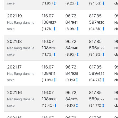
sexe
(11.9%)
(9.2%)
(94.5%)
cl
2021.19
116.07
96.72
817.85
9
108
84
597
Nat Rang dans le
/927
/941
/630
N
sexe
(11.7%)
(8.9%)
(94.8%)
cl
2021.18
116.07
96.72
817.85
9
108
84
596
Nat Rang dans le
/926
/940
/629
N
sexe
(11.7%)
(8.9%)
(94.8%)
cl
2021.17
116.07
96.72
817.85
9
108
84
589
Nat Rang dans le
/911
/925
/622
N
sexe
(11.9%)
(9.1%)
(94.7%)
cl
2021.16
116.07
96.72
817.85
9
108
84
589
Nat Rang dans le
/868
/925
/622
N
sexe
(12.4%)
(9.1%)
(94.7%)
cl