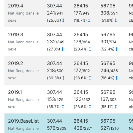
2019.4
307.44
264.15
567.95
9
241
177
308
Nat Rang dans le
/941
/949
/594
N
sexe
(25.6%)
(18.7%)
(51.9%)
cl
2019.3
307.44
264.15
567.95
9
232
176
301
Nat Rang dans le
/849
/864
/574
N
sexe
(27.3%)
(20.4%)
(52.4%)
cl
2019.2
307.44
264.15
567.95
9
218
172
246
Nat Rang dans le
/600
/602
/436
N
sexe
(36.3%)
(28.6%)
(56.4%)
cl
2019.1
307.44
264.15
567.95
9
153
123
167
Nat Rang dans le
/429
/432
/303
N
sexe
(35.7%)
(28.5%)
(55.1%)
cl
2019.BaseList
307.44
264.15
567.95
9
576
438
527
Nat Rang dans le
/2309
/2371
/1210
N