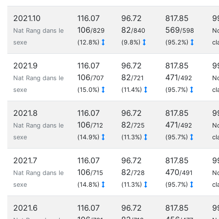
2021.10
116.07
96.72
817.85
9
106
82
569
Nat Rang dans le
/829
/840
/598
N
sexe
(12.8%)
(9.8%)
(95.2%)
cl
2021.9
116.07
96.72
817.85
9
106
82
471
Nat Rang dans le
/707
/721
/492
N
sexe
(15.0%)
(11.4%)
(95.7%)
cl
2021.8
116.07
96.72
817.85
9
106
82
471
Nat Rang dans le
/712
/725
/492
N
sexe
(14.9%)
(11.3%)
(95.7%)
cl
2021.7
116.07
96.72
817.85
9
106
82
470
Nat Rang dans le
/715
/728
/491
N
sexe
(14.8%)
(11.3%)
(95.7%)
cl
2021.6
116.07
96.72
817.85
9