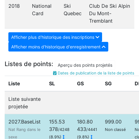
2018
National
Ski
Club De Ski Alpin
Card
Quebec
Du Mont-
Tremblant
Afficher plus d'historique des inscriptions
Afficher moins d'historique d'enregistrement
Listes de points:
Aperçu des points projetés
Dates de publication de la liste de points
Liste
SL
GS
SG
D
Liste suivante
projetée
2027.BaseList
155.53
180.80
999.00
9
378
433
Nat Rang dans le
/4248
/4441
Non classé
N
sexe
(8.9%)
(9.8%)
cl