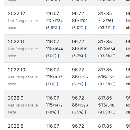
2022.12
116.07
96.72
817.85
9
115
86
713
Nat Rang dans le
/1734
/1709
/761
N
sexe
(6.6%)
(5.0%)
(93.7%)
cl
2022.11
116.07
96.72
817.85
9
115
86
623
Nat Rang dans le
/1644
/1519
/664
N
sexe
(7.0%)
(5.7%)
(93.8%)
cl
2022.10
116.07
96.72
817.85
9
115
86
516
Nat Rang dans le
/1617
/1396
/552
N
sexe
(7.1%)
(6.2%)
(93.5%)
cl
2022.9
116.07
96.72
817.85
9
115
86
513
Nat Rang dans le
/1472
/1326
/548
N
sexe
(7.8%)
(6.5%)
(93.6%)
cl
2022.8
116.07
96.72
817.85
9