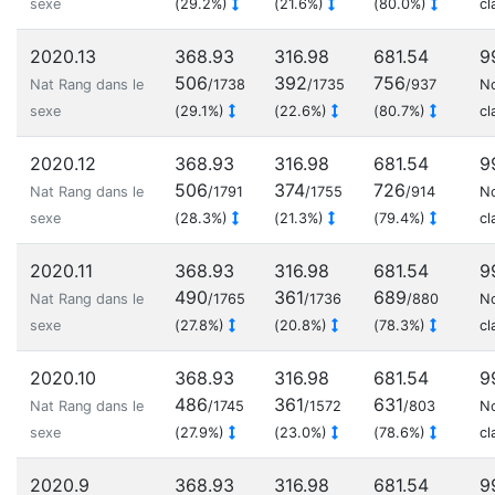
sexe
(29.2%)
(21.6%)
(80.0%)
cl
2020.13
368.93
316.98
681.54
9
506
392
756
Nat Rang dans le
/1738
/1735
/937
N
sexe
(29.1%)
(22.6%)
(80.7%)
cl
2020.12
368.93
316.98
681.54
9
506
374
726
Nat Rang dans le
/1791
/1755
/914
N
sexe
(28.3%)
(21.3%)
(79.4%)
cl
2020.11
368.93
316.98
681.54
9
490
361
689
Nat Rang dans le
/1765
/1736
/880
N
sexe
(27.8%)
(20.8%)
(78.3%)
cl
2020.10
368.93
316.98
681.54
9
486
361
631
Nat Rang dans le
/1745
/1572
/803
N
sexe
(27.9%)
(23.0%)
(78.6%)
cl
2020.9
368.93
316.98
681.54
9