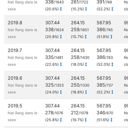
338
261
391
Nat Rang dans le
/1643
/1722
/749
N
sexe
(20.6%)
(15.2%)
(52.2%)
cl
2019.8
307.44
264.15
567.95
9
338
259
386
Nat Rang dans le
/1624
/1651
/745
N
sexe
(20.8%)
(15.7%)
(51.8%)
cl
2019.7
307.44
264.15
567.95
9
335
258
386
Nat Rang dans le
/1481
/1430
/743
N
sexe
(22.6%)
(18.0%)
(52.0%)
cl
2019.6
307.44
264.15
567.95
9
325
250
385
Nat Rang dans le
/1353
/1330
/737
N
sexe
(24.0%)
(18.8%)
(52.2%)
cl
2019.5
307.44
264.15
567.95
9
278
212
346
Nat Rang dans le
/1076
/1078
/670
N
sexe
(25.8%)
(19.7%)
(51.6%)
cl