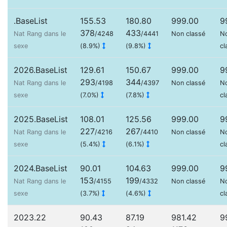
.BaseList
155.53
180.80
999.00
9
378
433
Nat Rang dans le
/4248
/4441
Non classé
N
sexe
(8.9%)
(9.8%)
cl
2026.BaseList
129.61
150.67
999.00
9
293
344
Nat Rang dans le
/4198
/4397
Non classé
N
sexe
(7.0%)
(7.8%)
cl
2025.BaseList
108.01
125.56
999.00
9
227
267
Nat Rang dans le
/4216
/4410
Non classé
N
sexe
(5.4%)
(6.1%)
cl
2024.BaseList
90.01
104.63
999.00
9
153
199
Nat Rang dans le
/4155
/4332
Non classé
N
sexe
(3.7%)
(4.6%)
cl
2023.22
90.43
87.19
981.42
9