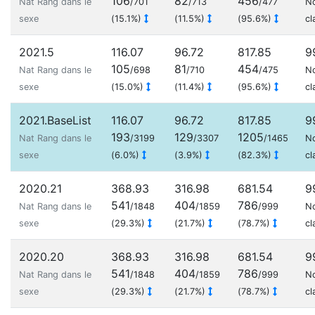
106
82
456
Nat Rang dans le
/701
/713
/477
N
sexe
(15.1%)
(11.5%)
(95.6%)
cl
2021.5
116.07
96.72
817.85
9
105
81
454
Nat Rang dans le
/698
/710
/475
N
sexe
(15.0%)
(11.4%)
(95.6%)
cl
2021.BaseList
116.07
96.72
817.85
9
193
129
1205
Nat Rang dans le
/3199
/3307
/1465
N
sexe
(6.0%)
(3.9%)
(82.3%)
cl
2020.21
368.93
316.98
681.54
9
541
404
786
Nat Rang dans le
/1848
/1859
/999
N
sexe
(29.3%)
(21.7%)
(78.7%)
cl
2020.20
368.93
316.98
681.54
9
541
404
786
Nat Rang dans le
/1848
/1859
/999
N
sexe
(29.3%)
(21.7%)
(78.7%)
cl