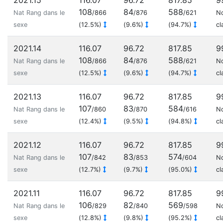
2021.15
116.07
96.72
817.85
9
108
84
588
Nat Rang dans le
/866
/876
/621
N
sexe
(12.5%)
(9.6%)
(94.7%)
cl
2021.14
116.07
96.72
817.85
9
108
84
588
Nat Rang dans le
/866
/876
/621
N
sexe
(12.5%)
(9.6%)
(94.7%)
cl
2021.13
116.07
96.72
817.85
9
107
83
584
Nat Rang dans le
/860
/870
/616
N
sexe
(12.4%)
(9.5%)
(94.8%)
cl
2021.12
116.07
96.72
817.85
9
107
83
574
Nat Rang dans le
/842
/853
/604
N
sexe
(12.7%)
(9.7%)
(95.0%)
cl
2021.11
116.07
96.72
817.85
9
106
82
569
Nat Rang dans le
/829
/840
/598
N
sexe
(12.8%)
(9.8%)
(95.2%)
cl